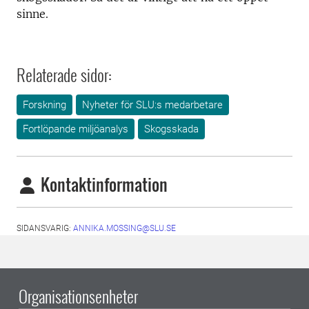
sinne.
Relaterade sidor:
Forskning
Nyheter för SLU:s medarbetare
Fortlöpande miljöanalys
Skogsskada
Kontaktinformation
SIDANSVARIG:
ANNIKA.MOSSING@SLU.SE
Organisationsenheter