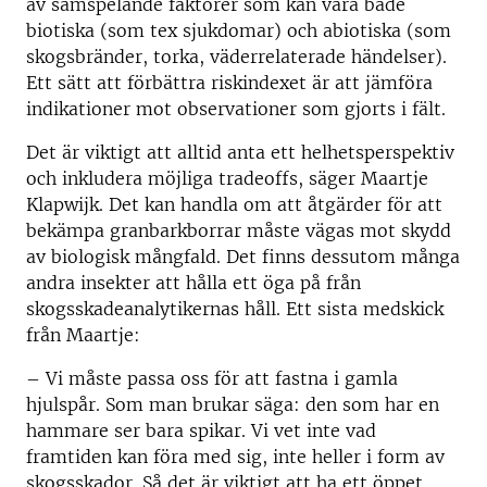
av samspelande faktorer som kan vara både
biotiska (som tex sjukdomar) och abiotiska (som
skogsbränder, torka, väderrelaterade händelser).
Ett sätt att förbättra riskindexet är att jämföra
indikationer mot observationer som gjorts i fält.
Det är viktigt att alltid anta ett helhetsperspektiv
och inkludera möjliga tradeoffs, säger Maartje
Klapwijk. Det kan handla om att åtgärder för att
bekämpa granbarkborrar måste vägas mot skydd
av biologisk mångfald. Det finns dessutom många
andra insekter att hålla ett öga på från
skogsskadeanalytikernas håll. Ett sista medskick
från Maartje:
–
Vi måste passa oss för att fastna i gamla
hjulspår. Som man brukar säga: den som har en
hammare ser bara spikar. Vi vet inte vad
framtiden kan föra med sig, inte heller i form av
skogsskador. Så det är viktigt att ha ett öppet