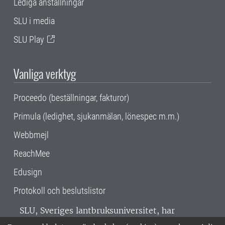
Lediga anställningar
SLU i media
SLU Play
Vanliga verktyg
Proceedo (beställningar, fakturor)
Primula (ledighet, sjukanmälan, lönespec m.m.)
Webbmejl
ReachMee
Edusign
Protokoll och beslutslistor
SLU, Sveriges lantbruksuniversitet, har
verksamhet över hela Sverige. Huvudorter är