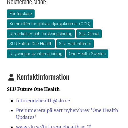
Relaterade sidor:
För forskare
Kommittén för globala djursjukdomar (CGD)
Utmärkelser och forskningsbidrag
SLU Global
SLU Future One Health
SLU Vattenforum
Utlysningar av interna bidrag
One Health Sweden
Kontaktinformation
SLU Future One Health
futureonehealth@slu.se
Prenumerera på vårt nyhetsbrev 'One Health
Updates'
www.slu.se/futureonehealth.se