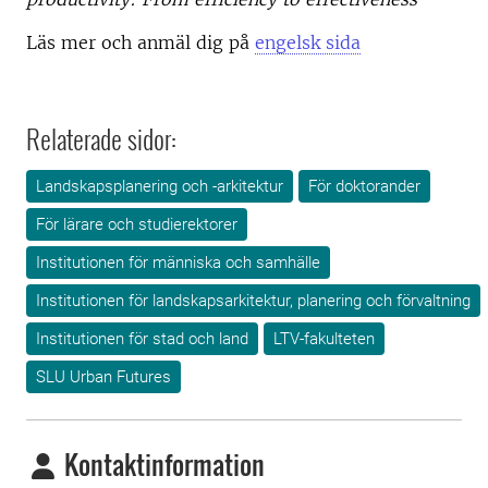
Läs mer och anmäl dig på
engelsk sida
Relaterade sidor:
Landskapsplanering och -arkitektur
För doktorander
För lärare och studierektorer
Institutionen för människa och samhälle
Institutionen för landskapsarkitektur, planering och förvaltning
Institutionen för stad och land
LTV-fakulteten
SLU Urban Futures
Kontaktinformation