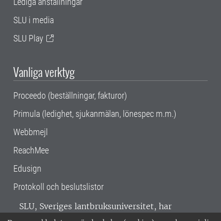
Lediga anställningar
SLU i media
SLU Play
Vanliga verktyg
Proceedo (beställningar, fakturor)
Primula (ledighet, sjukanmälan, lönespec m.m.)
Webbmejl
ReachMee
Edusign
Protokoll och beslutslistor
SLU, Sveriges lantbruksuniversitet, har
verksamhet över hela Sverige. Huvudorter är