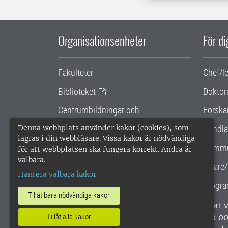
Organisationsenheter
För d
Fakulteter
Chef/l
Biblioteket
Doktor
Centrumbildningar och
Forska
samarbetsprojekt
Denna webbplats använder kakor (cookies), som
Handlä
lagras i din webbläsare. Vissa kakor är nödvändiga
Gemensamma verksamhetsstödet
Kommu
för att webbplatsen ska fungera korrekt. Andra är
valbara.
SLU Holding
Lärare/
Hantera valbara kakor
Progra
Tillåt bara nödvändiga kakor
SLU, Sveriges lantbruksuniversitet, har
enligt ISO 14001. •
Telefon: 018-67 10 0
Tillåt alla kakor