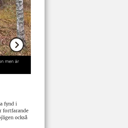
Next
on men är
a fynd i
r fortfarande
öjligen också