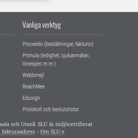
Vanliga verktyg
Proceedo (beställningar, fakturor)
Primula (ledighet, sjukanmälan,
lönespec m.m.)
Webbmejl
ReachMee
Edusign
Protokoll och beslutslistor
ppsala och Umeå.
SLU är miljöcertifierat
 fakturaadress
•
Om SLU:s