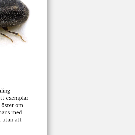
.
mling
ett exemplar
x öster om
mmans med
r utan att