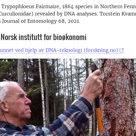
c Trypophloeus Fairmaire, 1864 species in Northern Fen
 Curculionidae) revealed by DNA analyses. Torstein Kva
 Journal of Entomology 68
, 2021.
n Norsk institutt for bioøkonomi
funnet ved hjelp av DNA-teknologi (forskning.no)