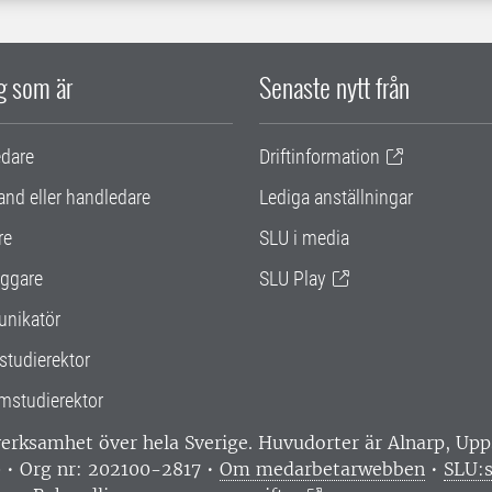
ig som är
Senaste nytt från
edare
Driftinformation
and eller handledare
Lediga anställningar
re
SLU i media
ggare
SLU Play
nikatör
studierektor
mstudierektor
 verksamhet över hela Sverige. Huvudorter är Alnarp, U
0 • Org nr: 202100-2817 •
Om medarbetarwebben
•
SLU:s