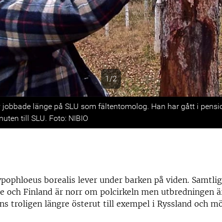
1/2
s
 jobbade länge på SLU som fältentomolog. Han har gått i pensi
nuten till SLU. Foto: NIBIO
pophloeus borealis lever under barken på viden. Samtlig
e och Finland är norr om polcirkeln men utbredningen ä
nns troligen längre österut till exempel i Ryssland och m