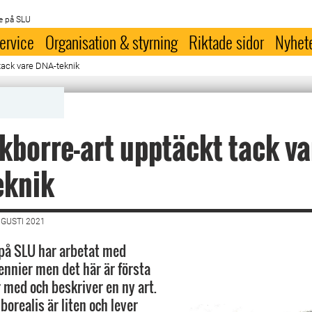
e på SLU
ervice
Organisation & styrning
Riktade sidor
Nyhet
 tack vare DNA-teknik
kborre-art upptäckt tack va
eknik
UGUSTI 2021
på SLU har arbetat med
ennier men det här är första
 med och beskriver en ny art.
orealis är liten och lever