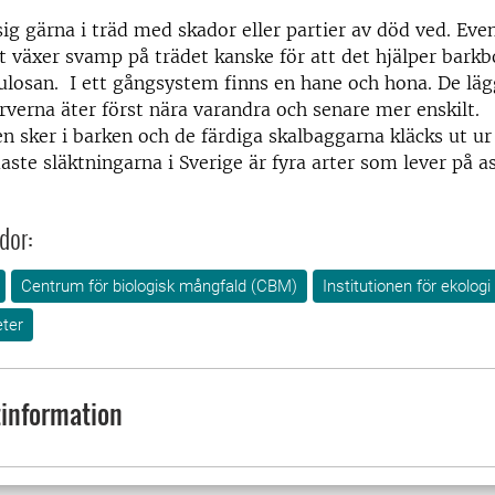
sig gärna i träd med skador eller partier av död ved. Eve
 växer svamp på trädet kanske för att det hjälper barkb
lulosan. I ett gångsystem finns en hane och hona. De läg
rverna äter först nära varandra och senare mer enskilt.
 sker i barken och de färdiga skalbaggarna kläcks ut ur
aste släktningarna i Sverige är fyra arter som lever på a
dor:
Centrum för biologisk mångfald (CBM)
Institutionen för ekologi
ter
information