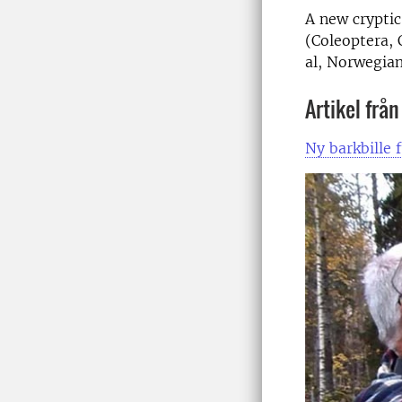
A new crypti
(Coleoptera,
al,
Norwegian
Artikel frå
Ny barkbille 