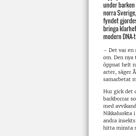
under barken p
norra Sverige,
fyndet gjorde
bringa klarhe
modern DNA-t
­– Det var en
om. Den nya 
öppnat helt n
arter, säger 
samarbetat m
Hur gick det 
barkborrar so
med avvikand
Nikkaluokta 
andra insekts
hitta minsta s