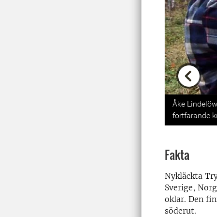
Previou
Åke Lindelöw
fortfarande k
Fakta
Nykläckta Try
Sverige, Norg
oklar. Den fi
söderut.