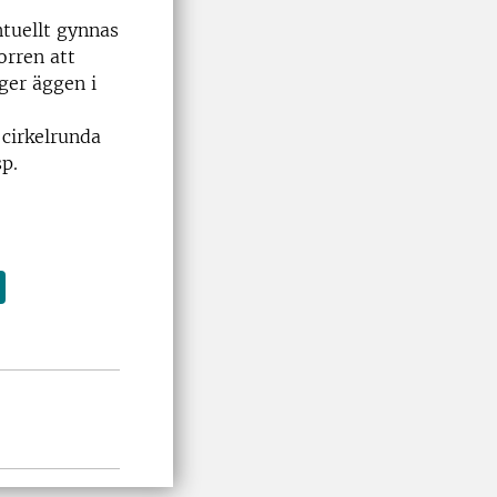
ntuellt gynnas
orren att
ger äggen i
 cirkelrunda
sp.