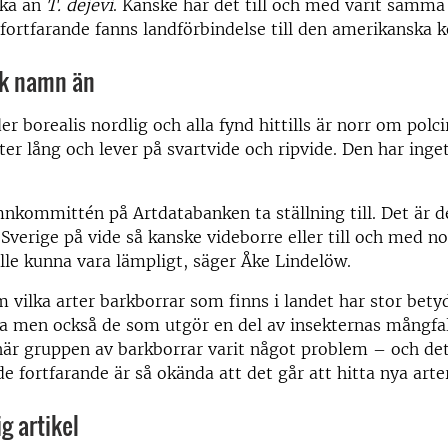
ska än
T. dejevi
. Kanske har det till och med varit samma 
 fortfarande fanns landförbindelse till den amerikanska 
sk namn än
er borealis nordlig och alla fynd hittills är norr om polci
ter lång och lever på svartvide och ripvide. Den har inge
mnkommittén på Artdatabanken ta ställning till. Det är 
 Sverige på vide så kanske videborre eller till och med no
lle kunna vara lämpligt, säger Åke Lindelöw.
vilka arter barkborrar som finns i landet har stor bety
 men också de som utgör en del av insekternas mångfald
här gruppen av barkborrar varit något problem – och det
 de fortfarande är så okända att det går att hitta nya arte
g artikel