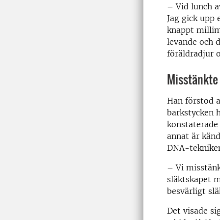
­– Vid lunch 
Jag gick upp 
knappt millim
levande och 
föräldradjur 
Misstänkte 
Han förstod a
barkstycken h
konstaterade 
annat är känd
DNA-tekniken
­– Vi misstän
släktskapet 
besvärligt sl
Det visade si