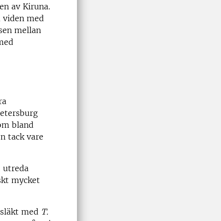
ten av Kiruna.
ra viden med
nsen mellan
 med
ra
Petersburg
m bland
n tack vare
t utreda
skt mycket
e släkt med
T.