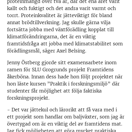
proteinmängd över två år, där det ena året varit
kallt och fuktigt och det andra varit varmt och
torrt. Proteinkvalitet är jätteviktigt för bland
annat brödtillverkning. Jag skulle gärna vilja
fortsätta jobba med växtförädling kopplat till
klimatförändringarna, det är en viktig
framtidsfråga att jobba med klimatstabilitet som
förädlingsmål, säger Axel Belsing.
Jenny Östberg gjorde sitt examensarbete inom
ramen för SLU Grogrunds projekt Framtidens
åkerböna. Innan dess hade hon följt projektet när
hon läste kursen ”Praktik i forskningsmiljö” där
studenter får möjlighet att följa faktiska
forskningsprojekt.
- Det var jättekul och lärorikt att få vara med i
ett projekt som handlar om baljväxter, som jag är
övertygad om är en viktig del av framtidens mat.
Jag fick möjligheten att göra mycket praktiska