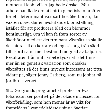
moment i labb, vilket jag hade önskat. Mitt
arbete handlade om att hitta genetiska markörer
för ett determinant växtsätt hos åkerbönan, där
växten utvecklar en avslutande blomställning
istället för att producera blad och blommor
kontinuerligt. Om vi kan få fram sorter av
åkerbönor med ett determinant växtsätt så skulle
det bidra till en kortare odlingssäsong från sådd
till skörd samt mer bestämd mognad av baljorna.
Resultaten från mitt arbete tyder att det finns
mer än en genetisk variation som orsakar
växtsättet så det finns mycket intressant att titta
vidare på, säger Jenny Östberg, som nu jobbar på
Jordbruksverket.
SLU Grogrunds programchef professor Eva
Johansson ser positivt på det ökade intresset för
växtförädling, som hon menar är av vikt för
framtidens livsmedelsförsörjning i Sverige.