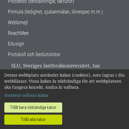
Proceedo (beställningar, fakturor)
Primula (ledighet, sjukanmälan, lönespec m.m.)
Webbmejl
ReachMee
Edusign
Protokoll och beslutslistor
SLU, Sveriges lantbruksuniversitet, har
verksamhet över hela Sverige. Huvudorter är
Denna webbplats använder kakor (cookies), som lagras i din
Alnarp, Uppsala och Umeå.
SLU är
webbläsare. Vissa kakor är nödvändiga för att webbplatsen
miljöcertifierat enligt ISO 14001. •
Telefon:
ska fungera korrekt. Andra är valbara.
018-67 10 00 • Org nr: 202100-2817 •
Om
Hantera valbara kakor
medarbetarwebben
•
SLU:s fakturaadress
•
Om SLU:s webbplatser
•
Vid KRIS
Tillåt bara nödvändiga kakor
•
Hantera kakor
•
Behandling av
Tillåt alla kakor
personuppgifter