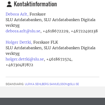
Kontaktinformation
Debora Arlt,
Forskare
SLU Artdatabanken, SLU Artdatabanken Digitala
verktyg
debora.arlt@slu.se
,
+4618672229, +46722491138
Holger Dettki,
Forskare FLK
SLU Artdatabanken, SLU Artdatabanken Digitala
verktyg
holger.dettki@slu.se
,
+4618672574,
+46730487872
SIDANSVARIG:
ULRIKA.SEHLBERG.SAMUELSSON@SLU.SE