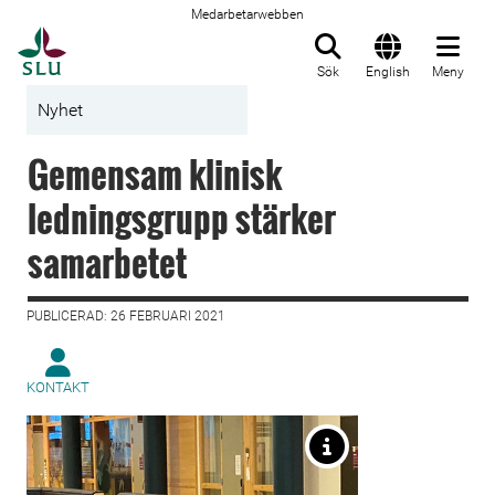
Medarbetarwebben
Till startsida
Sök
English
Meny
Nyhet
Gemensam klinisk
ledningsgrupp stärker
samarbetet
PUBLICERAD: 26 FEBRUARI 2021
KONTAKT