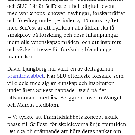
och SLU. I år är SciFest ett helt digitalt event,
med workshops, shower, tävlingar, forskarträffar
och föredrag under perioden 4-10 mars. Syftet
med SciFest är att nyfikna i alla åldrar ska få
smakprov på forskning och dess tillämpningar
inom alla vetenskapsområden, och att inspirera
och väcka intresse för forskning bland unga
människor.
David Ljungberg har varit en av deltagarna i
Framtidslabbet
. När SLU efterlyste forskare som
ville dela med sig av kunskap och inspiration
under årets SciFest nappade David på det
tillsammans med Åsa Berggren, Josefin Wangel
och Marcus Hedblom.
– Vi tyckte att Framtidslabbets koncept skulle
passa till SciFest, för skoleleverna är ju framtiden!
Det ska bli spännande att höra deras tankar om