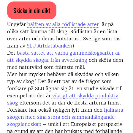
Skicka in din dikt
Ungefär
hälften av alla rödlistade arter
är på
olika sätt knutna till skog. Rödlistan är en lista
över arter och deras hotstatus i Sverige som tas
fram av
SLU Artdatabanken
)
Det
bästa sättet att värna gammelskogsarter är
att skydda skogar från avverkning
och sköta dem
med naturvård som främsta mål.
Men hur mycket behöver då skyddas och vilken
typ av skog? Det är ett par av de frågor som
forskare på SLU ägnar sig åt. En studie visade till
exempel att det är
viktigt att skydda produktiv
skog
eftersom det är där de flesta arterna finns.
Forskare har också nyligen lyft fram den
fjällnära
skogen med sina stora och sammanhängande
skogslandskap
– unik i ett Europeiskt perspektiv
på grund av att den har brukats med förhållande