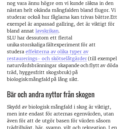
nog vara ännu högre om vi kunde räkna in den
nästan helt okända mångfalden bland flugor. Vi
studerar också hur fåglarna kan trivas bättre.Ett
exempel är anpassad gallring, det är viktigt för
bland annat
lavskrikan
.
SLU har dessutom ett flertal
unika storskaliga fältexperiment för att
studera
effekterna av olika typer av
restaurerings- och skötselåtgärder
(till exempel
naturvårdsbränningar skapande och flytt av döda
träd, hyggesfritt skogsbruk) på
biologisk mångfald på lång sikt.
Bär och andra nyttor från skogen
Skydd av biologisk mångfald i skog är viktigt,
men inte endast för arternas egenvärden, utan
även för att de utgör basen för värden såsom
trädtillväxt, bär, svamp, vilt och rekreation. I en