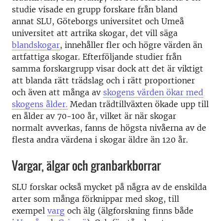
studie visade en grupp forskare från bland
annat SLU, Göteborgs universitet och Umeå
universitet att artrika skogar, det vill säga
blandskogar
, innehåller fler och högre värden än
artfattiga skogar. Efterföljande studier från
samma forskargrupp visar dock att det är viktigt
att blanda rätt trädslag och i rätt proportioner
och även att många av
skogens värden ökar med
skogens ålder.
Medan trädtillväxten ökade upp till
en ålder av 70-100 år, vilket är när skogar
normalt avverkas, fanns de högsta nivåerna av de
flesta andra värdena i skogar äldre än 120 år.
Vargar, älgar och granbarkborrar
SLU forskar också mycket på några av de enskilda
arter som många förknippar med skog, till
exempel
varg
och älg (älgforskning finns både