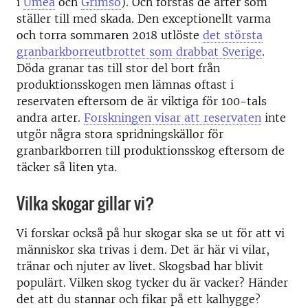
i
Umeå
och
Grimsö
). Och förstås de arter som
ställer till med skada. Den exceptionellt varma
och torra sommaren 2018 utlöste
det största
granbarkborreutbrottet som drabbat Sverige
.
Döda granar tas till stor del bort från
produktionsskogen men lämnas oftast i
reservaten eftersom de är viktiga för 100-tals
andra arter.
Forskningen visar att reservaten
inte
utgör några stora spridningskällor för
granbarkborren till produktionsskog eftersom de
täcker så liten yta.
Vilka skogar gillar vi?
Vi forskar också på hur skogar ska se ut för att vi
människor ska trivas i dem. Det är här vi vilar,
tränar och njuter av livet. Skogsbad har blivit
populärt. Vilken skog tycker du är vacker? Händer
det att du stannar och fikar på ett kalhygge?