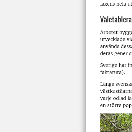
laxens hela u
Väletabler
Arbetet bygg
utvecklade vi
används dessa
deras gener s
Sverige har i
faktaruta).
Längs svenska
västkuståarna
varje odlad l
en större pop