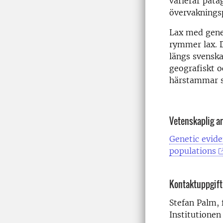
varierar påta
övervakningsp
Lax med genet
rymmer lax. D
längs svensk
geografiskt o
härstammar sa
Vetenskaplig ar
Genetic evide
populations
Kontaktuppgift
Stefan Palm, 
Institutionen