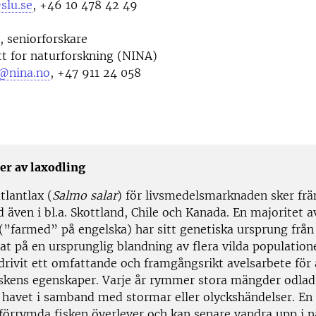
slu.se
, +46 10 478 42 49
, seniorforskare
tt for naturforskning (NINA)
n@nina.no
, +47 911 24 058
per av laxodling
tlantlax (
Salmo salar
) för livsmedelsmarknaden sker frä
 även i bl.a. Skottland, Chile och Kanada. En majoritet 
 (”farmed” på engelska) har sitt genetiska ursprung frå
at på en ursprunglig blandning av flera vilda population
drivit ett omfattande och framgångsrikt avelsarbete för 
iskens egenskaper. Varje år rymmer stora mängder odlad 
i havet i samband med stormar eller olyckshändelser. E
 förrymda fisken överlever och kan senare vandra upp i 