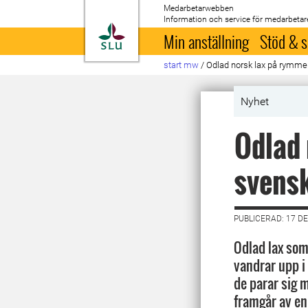
Medarbetarwebben
Information och service för medarbetar
Till startsida
Min anställning
Stöd & s
start mw
/
Odlad norsk lax på rymmen
Nyhet
Odlad 
svensk
PUBLICERAD: 17 D
Odlad lax som
vandrar upp i
de parar sig m
framgår av en