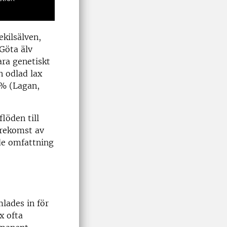
ekilsälven,
Göta älv
ara genetiskt
n odlad lax
 % (Lagan,
löden till
örekomst av
nde omfattning
mlades in för
x ofta