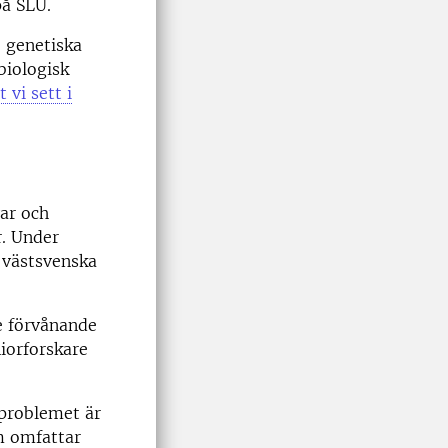
på SLU.
 genetiska
biologisk
t vi sett i
ar och
. Under
i västsvenska
te förvånande
iorforskare
t problemet är
m omfattar