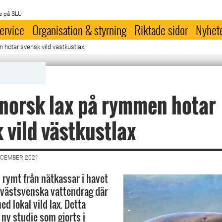
e på SLU
ervice
Organisation & styrning
Riktade sidor
Nyhet
 hotar svensk vild västkustlax
norsk lax på rymmen hotar
 vild västkustlax
ECEMBER 2021
 rymt från nätkassar i havet
 västsvenska vattendrag där
ed lokal vild lax. Detta
 ny studie som gjorts i