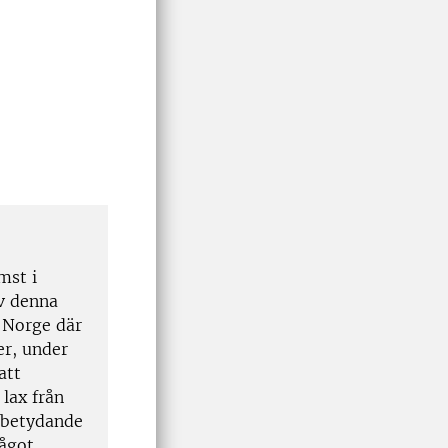
mst i
av denna
n Norge där
er, under
att
lax från
n betydande
något