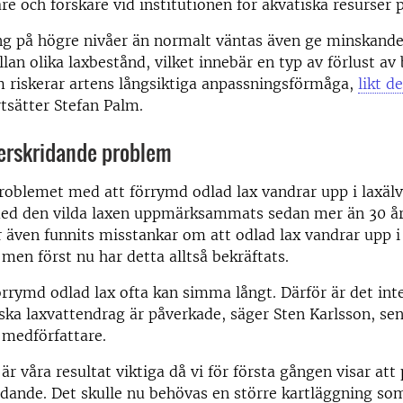
re och forskare vid institutionen för akvatiska resurser 
ng på högre nivåer än normalt väntas även ge minskande
llan olika laxbestånd, vilket innebär en typ av förlust av 
 riskerar artens långsiktiga anpassningsförmåga,
likt de
rtsätter Stefan Palm.
verskridande problem
roblemet med att förrymd odlad lax vandrar upp i laxälv
med den vilda laxen uppmärksammats sedan mer än 30 år
r även funnits misstankar om att odlad lax vandrar upp 
men först nu har detta alltså bekräftats.
förrymd odlad lax ofta kan simma långt. Därför är det in
ska laxvattendrag är påverkade, säger Sten Karlsson, sen
 medförfattare.
 är våra resultat viktiga då vi för första gången visar at
dande. Det skulle nu behövas en större kartläggning so