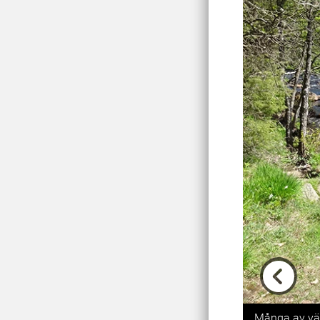
Previou
Många av väs