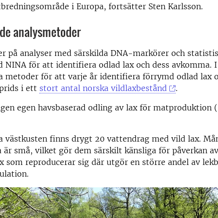
tbredningsområde i Europa, fortsätter Sten Karlsson.
ade analysmetoder
er på analyser med särskilda DNA-markörer och statisti
d NINA för att identifiera odlad lax och dess avkomma. 
 metoder för att varje år identifiera förrymd odlad lax o
prids i ett
stort antal norska vildlaxbestånd
.
ngen egen havsbaserad odling av lax för matproduktion 
 västkusten finns drygt 20 vattendrag med vild lax. Må
 är små, vilket gör dem särskilt känsliga för påverkan av
ax som reproducerar sig där utgör en större andel av lek
ulation.