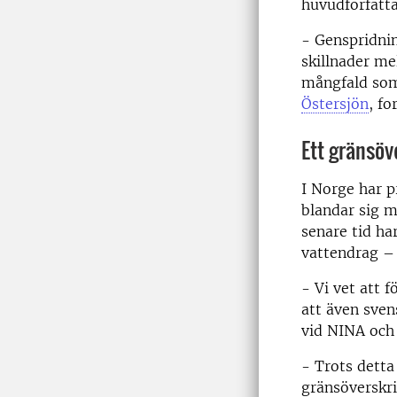
huvudförfatta
- Genspridni
skillnader me
mångfald som
Östersjön
, fo
Ett gränsö
I Norge har p
blandar sig 
senare tid ha
vattendrag – 
- Vi vet att 
att även sven
vid NINA och
- Trots detta
gränsöverskri