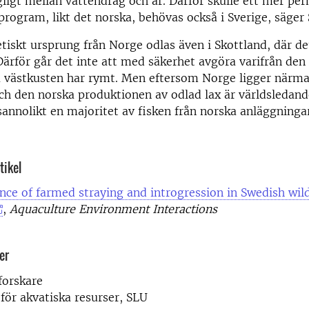
gligt mellan vattendrag och år. Därför skulle ett mer pe
rogram, likt det norska, behövas också i Sverige, säger
iskt ursprung från Norge odlas även i Skottland, där de
ärför går det inte att med säkerhet avgöra varifrån den
a västkusten har rymt. Men eftersom Norge ligger närma
ch den norska produktionen av odlad lax är världsledand
nnolikt en majoritet av fisken från norska anläggningar
tikel
nce of farmed straying and introgression in Swedish wi
,
Aquaculture Environment Interactions
er
forskare
 för akvatiska resurser, SLU