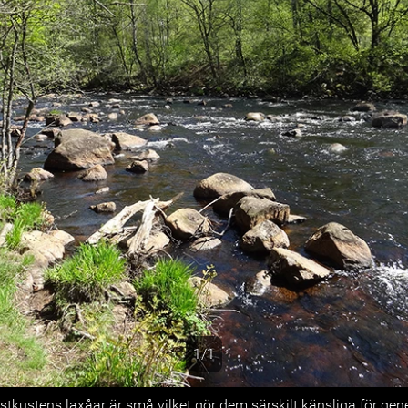
1/1
s
tkustens laxåar är små vilket gör dem särskilt känsliga för gen