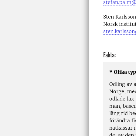
stefan.palm@
Sten Karlsson
Norsk institu
sten.karlsso
Fakta:
* Olika ty
Odling av a
Norge, med
odlade lax
man, baser
lång tid be
förändra f
nätkassar 
del av den