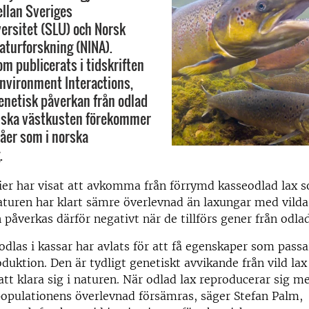
llan Sveriges
ersitet (SLU) och Norsk
naturforskning (NINA).
om publicerats i tidskriften
nvironment Interactions,
genetisk påverkan från odlad
enska västkusten förekommer
åer som i norska
.
ier har visat att avkomma från förrymd kasseodlad lax 
aturen har klart sämre överlevnad än laxungar med vilda 
påverkas därför negativt när de tillförs gener från odlad
dlas i kassar har avlats för att få egenskaper som passa
oduktion. Den är tydligt genetiskt avvikande från vild la
att klara sig i naturen. När odlad lax reproducerar sig med
populationens överlevnad försämras, säger Stefan Palm,