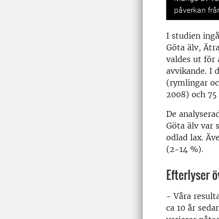
påverkan frå
I studien ing
Göta älv, Ätr
valdes ut för 
avvikande. I 
(rymlingar oc
2008) och 75 
De analyserad
Göta älv var
odlad lax. Äv
(2-14 %).
Efterlyser
- Våra result
ca 10 år seda