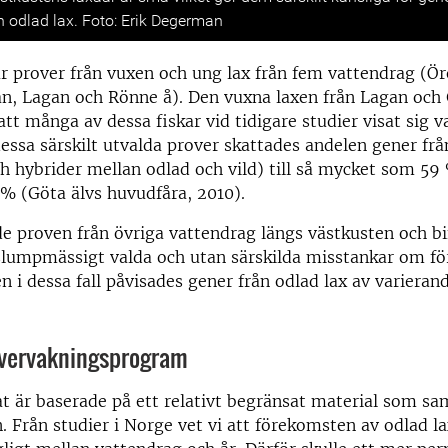
n odlad lax. Foto: Erik Degerman
år prover från vuxen och ung lax från fem vattendrag (Ör
an, Lagan och Rönne å). Den vuxna laxen från Lagan och 
att många av dessa fiskar vid tidigare studier visat sig v
dessa särskilt utvalda prover skattades andelen gener frå
h hybrider mellan odlad och vild) till så mycket som 59
% (Göta älvs huvudfåra, 2010).
e proven från övriga vattendrag längs västkusten och bif
 slumpmässigt valda och utan särskilda misstankar om f
en i dessa fall påvisades gener från odlad lax av variera
 övervakningsprogram
at är baserade på ett relativt begränsat material som sa
n. Från studier i Norge vet vi att förekomsten av odlad la