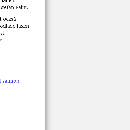
rmanent
 Stefan Palm.
t också
 odlade laxen
st
e,
.
ld salmon