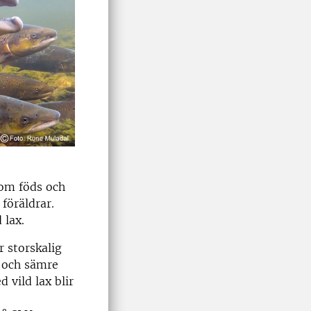
som föds och
föräldrar.
 lax.
r storskalig
x och sämre
 vild lax blir