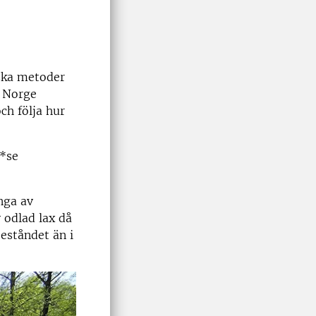
ska metoder
I Norge
ch följa hur
(*se
nga av
 odlad lax då
beståndet än i