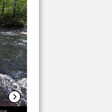
Next
etisk