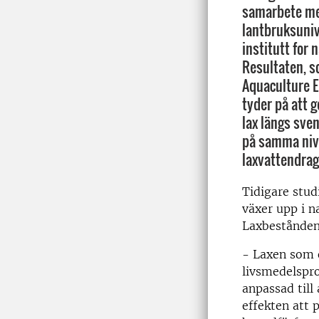
samarbete me
lantbruksuniv
institutt for 
Resultaten, s
Aquaculture E
tyder på att 
lax längs sv
på samma niv
laxvattendrag
Tidigare stud
växer upp i n
Laxbestånden 
- Laxen som o
livsmedels­pr
anpassad till 
effekten att 