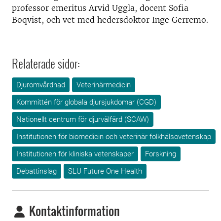
professor emeritus Arvid Uggla, docent Sofia
Boqvist, och vet med hedersdoktor Inge Gerremo.
Relaterade sidor:
Djuromvårdnad
Veterinärmedicin
Kommittén för globala djursjukdomar (CGD)
Nationellt centrum för djurvälfärd (SCAW)
Institutionen för biomedicin och veterinär folkhälsovetenskap
Institutionen för kliniska vetenskaper
Forskning
Debattinslag
SLU Future One Health
Kontaktinformation