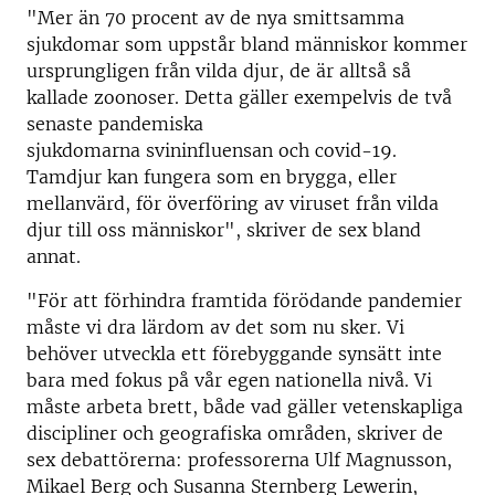
"Mer än 70 procent av de nya smittsamma
sjukdomar som uppstår bland människor kommer
ursprungligen från vilda djur, de är alltså så
kallade zoonoser. Detta gäller exempelvis de två
senaste pandemiska
sjukdomarna svininfluensan och covid-19.
Tamdjur kan fungera som en brygga, eller
mellanvärd, för överföring av viruset från vilda
djur till oss män­niskor", skriver de sex bland
annat.
"För att förhindra framtida förödande pandemier
måste vi dra lärdom av det som nu sker. Vi
behöver utveckla ett förebyggande synsätt inte
bara med fokus på vår egen nationella nivå. Vi
måste arbeta brett, både vad gäller vetenskapliga
discipliner och geografiska områden, skriver de
sex debattörerna: professorerna Ulf Magnusson,
Mikael Berg och Susanna Sternberg Lewerin,