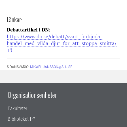
Länkar:
Debattartikel i DN:
https://www.dn.se/debatt/svart-forbjuda-
handel-med-vilda-djur-for-att-stoppa-smitta/
SIDANSVARIG:
MIKAEL.JANSSON@SLU.SE
Organisationsenheter
Fakulteter
Biblioteket