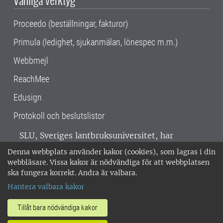
Proceedo (beställningar, fakturor)
Primula (ledighet, sjukanmälan, lönespec m.m.)
Webbmejl
ReachMee
Edusign
Protokoll och beslutslistor
SLU, Sveriges lantbruksuniversitet, har
verksamhet över hela Sverige. Huvudorter är
Denna webbplats använder kakor (cookies), som lagras i din
Alnarp, Uppsala och Umeå.
SLU är
webbläsare. Vissa kakor är nödvändiga för att webbplatsen
miljöcertifierat enligt ISO 14001. •
Telefon:
ska fungera korrekt. Andra är valbara.
018-67 10 00 • Org nr: 202100-2817 •
Om
Hantera valbara kakor
medarbetarwebben
•
SLU:s fakturaadress
•
Om SLU:s webbplatser
•
Vid KRIS
Tillåt bara nödvändiga kakor
•
Hantera kakor
•
Behandling av