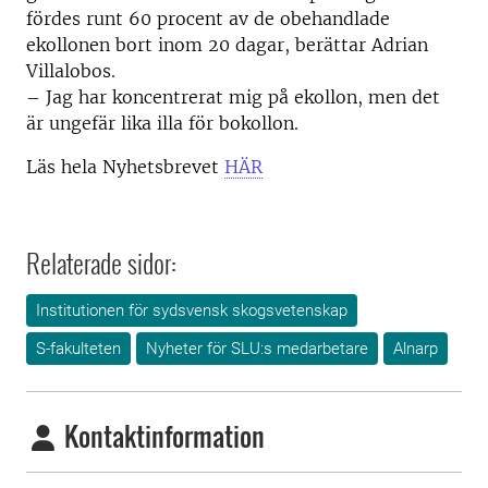
fördes runt 60 procent av de obehandlade
ekollonen bort inom 20 dagar, berättar Adrian
Villalobos.
– Jag har koncentrerat mig på ekollon, men det
är ungefär lika illa för bokollon.
Läs hela Nyhetsbrevet
HÄR
Relaterade sidor:
Institutionen för sydsvensk skogsvetenskap
S-fakulteten
Nyheter för SLU:s medarbetare
Alnarp
Kontaktinformation