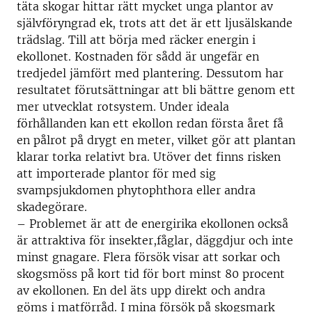
täta skogar hittar rätt mycket unga plantor av
självföryngrad ek, trots att det är ett ljusälskande
trädslag. Till att börja med räcker energin i
ekollonet. Kostnaden för sådd är ungefär en
tredjedel jämfört med plantering. Dessutom har
resultatet förutsättningar att bli bättre genom ett
mer utvecklat rotsystem. Under ideala
förhållanden kan ett ekollon redan första året få
en pålrot på drygt en meter, vilket gör att plantan
klarar torka relativt bra. Utöver det finns risken
att importerade plantor för med sig
svampsjukdomen phytophthora eller andra
skadegörare.
– Problemet är att de energirika ekollonen också
är attraktiva för insekter,fåglar, däggdjur och inte
minst gnagare. Flera försök visar att sorkar och
skogsmöss på kort tid för bort minst 80 procent
av ekollonen. En del äts upp direkt och andra
göms i matförråd. I mina försök på skogsmark