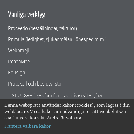
Vanliga verktyg
Proceedo (beställningar, fakturor)
Primula (ledighet, sjukanmälan, lönespec m.m.)
Webbmejl
ReachMee
Edusign
Protokoll och beslutslistor
SLU, Sveriges lantbruksuniversitet, har
verksamhet över hela Sverige. Huvudorter är
Denna webbplats använder kakor (cookies), som lagras i din
Alnarp, Uppsala och Umeå.
SLU är
webbläsare. Vissa kakor är nödvändiga för att webbplatsen
miljöcertifierat enligt ISO 14001. •
Telefon:
ska fungera korrekt. Andra är valbara.
018-67 10 00 • Org nr: 202100-2817 •
Om
Hantera valbara kakor
medarbetarwebben
•
SLU:s fakturaadress
•