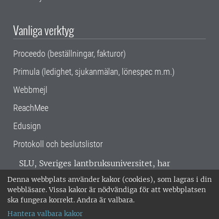
Vanliga verktyg
Proceedo (beställningar, fakturor)
Primula (ledighet, sjukanmälan, lönespec m.m.)
Webbmejl
ReachMee
Edusign
Protokoll och beslutslistor
SLU, Sveriges lantbruksuniversitet, har
verksamhet över hela Sverige. Huvudorter är
Denna webbplats använder kakor (cookies), som lagras i din
Alnarp, Uppsala och Umeå.
SLU är
webbläsare. Vissa kakor är nödvändiga för att webbplatsen
miljöcertifierat enligt ISO 14001. •
Telefon:
ska fungera korrekt. Andra är valbara.
018-67 10 00 • Org nr: 202100-2817 •
Om
Hantera valbara kakor