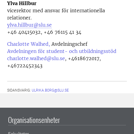
Ylva Hillbur
vicerektor med ansvar för internationella
relationer.
ylva.hillbur@slu.se
+46 40415032, +46 76115 41 34
Charlotte Walhed,
Avdelningschef
Avdelningen för student- och utbildningsstöd
charlotte.walhed@slu.se
,
+4618672017,
+46722452343
SIDANSVARIG:
ULRIKA.BORG@SLU.SE
Organisationsenheter