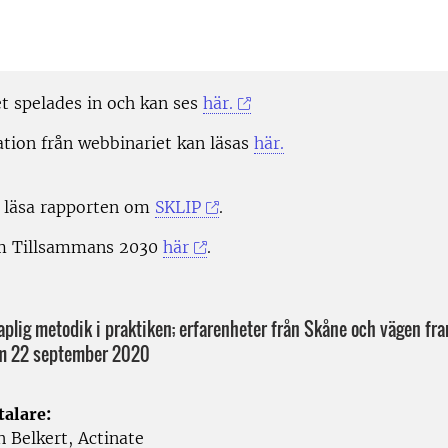
et
spelades in och
kan ses
här.
tion från
webbinariet
kan läsas
här.
 läsa rapporten
om
SKLIP
.
m Tillsammans 2030
här
.
plig metodik i praktiken; erfarenheter från Skåne och vägen fr
m 22 september 2020
talare:
in
Belkert
, Actinate