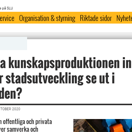
e på SLU
ervice
Organisation & styrning
Riktade sidor
Nyhet
ka kunskapsproduktionen i
r stadsutveckling se ut i
iden?
KTOBER 2020
 offentliga och privata
ver samverka och