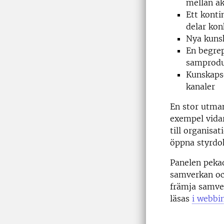
mellan
ak
Ett konti
delar kon
N
ya kunsk
En
begrep
samprod
K
unskaps
kanaler
En
stor utman
exempel
vida
till
organisat
öppna styrd
Panelen pekad
samverkan oc
främja samve
läsas
i webbi