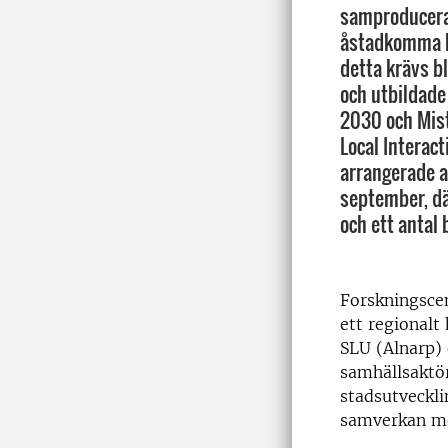
samproducera
åstadkomma hå
detta krävs b
och utbildade
2030 och Mis
Local Interact
arrangerade 
september, dä
och ett antal
Forskningsce
ett
regionalt
SLU
(
Alnarp
)
samhällsaktör
stadsutveckli
samverkan me