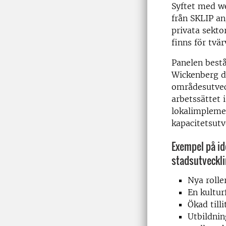
Syftet
m
ed
w
från SKLIP a
privata sekt
finns för tv
Panelen best
Wickenberg
d
områdesutveck
arbetssättet 
lokalimpleme
kapacitetsut
Exempel på
id
stadsutveckl
N
ya rolle
E
n kultur
Ö
kad tilli
U
tbildni