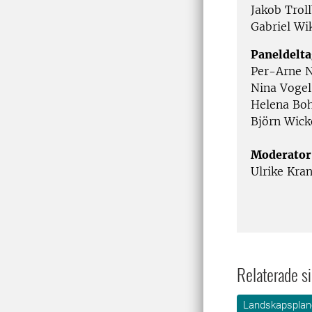
Jakob Trol
Gabriel Wi
Paneldelta
Per-Arne N
Nina Vogel
Helena Bo
Björn Wic
Moderator
Ulrike Kra
Relaterade si
Landskapsplane