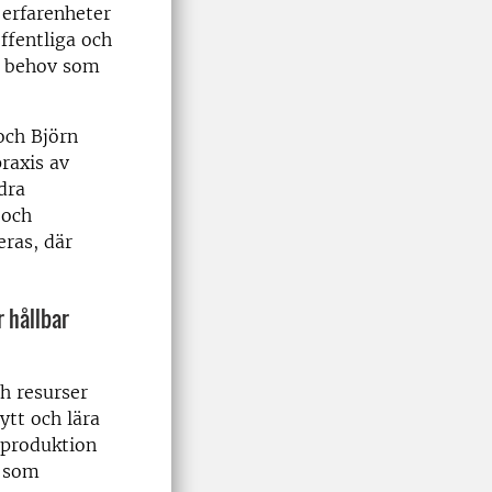
erfarenheter
ffentliga och
a behov som
ch Björn
raxis av
dra
 och
seras
, där
 hållbar
h resurser
ytt och lära
produktion
 som