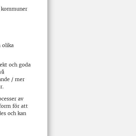
att kommuner
 olika
jekt och
goda
vå
ande / mer
r
.
ocesser av
form f
ör att
es och kan