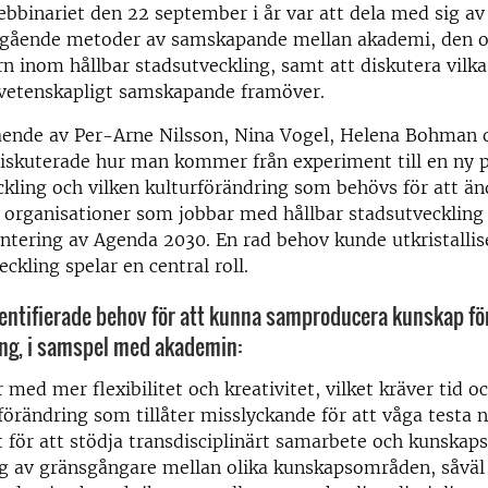
ebbinariet
den 22 september
i år
var att dela med sig av
ngående metoder
av samskapande
mellan akademi, den o
orn inom
hållbar
stadsutveckling, samt att
diskutera vilk
ärvetenskapligt samskapande framöver.
ående av
Per-Arne Nilsson, Nina Vogel
,
Helena Bohman o
iskuterade
hur man kommer från experiment till en ny p
ling och vilken kulturförändring som behövs för att än
i organisationer som jobbar med hållbar stadsutveckling
ntering av Agenda 2030.
En rad behov
kunde
ut
kristalli
veckling
spelar en central roll.
entifierade
behov för
att kunna samproducera kunskap för
ing
, i samspel med akademin
:
r med mer flexibilitet och kreativitet
, vilk
et
kräver tid oc
förändring som tillåter misslyckande
för att våga testa n
t
för att stödja
transdisciplinärt
samarbete och kunskaps
ng av gränsgångare
mellan
olika kunskapsområden
,
såväl