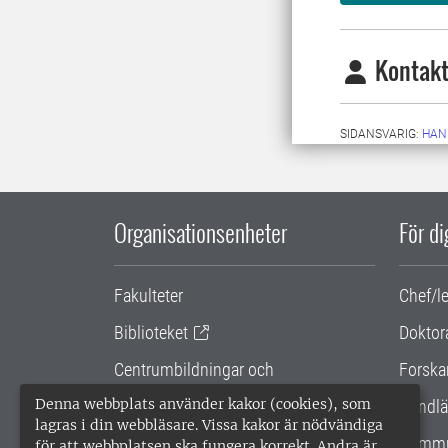
Kontakt
SIDANSVARIG:
HAN
Organisationsenheter
För d
Fakulteter
Chef/l
Biblioteket
Doktor
Centrumbildningar och
Forska
samarbetsprojekt
Denna webbplats använder kakor (cookies), som
Handlä
lagras i din webbläsare. Vissa kakor är nödvändiga
Gemensamma verksamhetsstödet
Kommu
för att webbplatsen ska fungera korrekt. Andra är