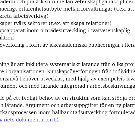
ademi och praktik
som mellan vetenskapliga discipliner
nuerligt erfarenhetsutbyte mellan förvaltningar (t.ex. 
kreta arbetsverktyg)
aper tvärs sektorer (t.ex. att skapa relationer)
psapparat inom områdesutveckling i tvärvetenskaplig
uktion
överföring i form av
ickeakademiska
publiceringar
i
flera
ing är att inkludera systematisk
t
lärande från olika
pro
re
i organisationen.
Kunskapsöverföring
en
från
individni
ionsnivå
behöver
utvecklas, med hjälp av exempelvis
lev
okument och
med
lärande integrerad i arbetsbeskrivninga
e på ett tydligt behov av en struktur som kan stödja pr
h lärande.
A
rgument och arbetsuppgifter för en ny platt
rkansprocessen inom hållbar stadsutveckling
formulerad
nariets dokumentation
.