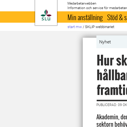
Medarbetarwebben
Information och service för medarbetar
Till startsida
Min anställning
Stöd & s
start mw
/
SKLIP webbinariet
Nyhet
Hur s
hållba
framt
PUBLICERAD: 09 O
Akademin, den
sektorn behö