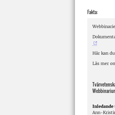
Fakta:
W
ebbinari
Dokumenta
Här kan du
Läs mer o
Tvärvetenska
Webbinariu
Inledande 
Ann-Krist