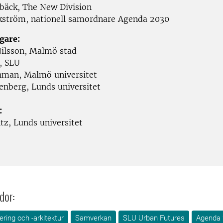
lbäck, The New Division
kström, nationell samordnare Agenda 2030
gare:
ilsson
,
Malmö stad
,
SLU
hman
,
Malmö universitet
kenberg
,
Lunds universitet
:
ntz
, Lunds universitet
dor:
ring och -arkitektur
Samverkan
SLU Urban Futures
Agenda