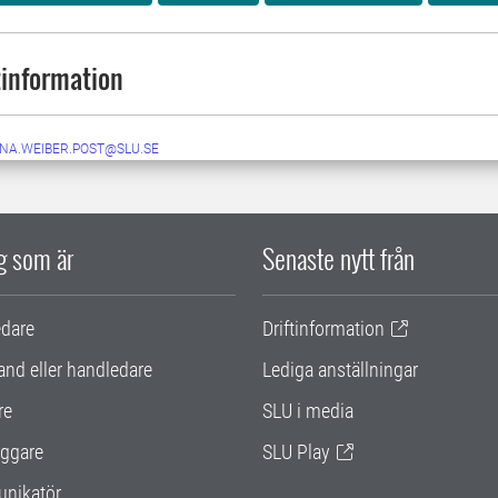
information
NA.WEIBER.POST@SLU.SE
ig som är
Senaste nytt från
edare
Driftinformation
and eller handledare
Lediga anställningar
re
SLU i media
ggare
SLU Play
nikatör