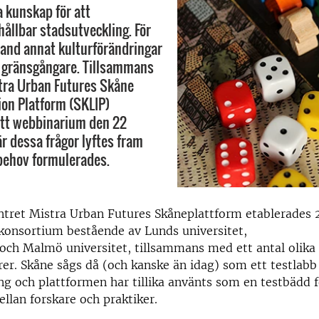
 kunskap för att
llbar stadsutveckling. För
land annat kulturförändringar
 gränsgångare. Tillsammans
tra Urban Futures Skåne
ion Platform (SKLIP)
att webbinarium den 22
r dessa frågor lyftes fram
 behov formulerades.
ntret
Mistra
Urban
Futures
Skåneplattform
etablerades
 konsortium
bestående av
Lunds universitet
,
och
Malmö
u
niversitet
,
tillsammans med ett antal olika
er.
Skåne
sågs
då (och kanske än idag)
som ett testlabb 
ng
och plattformen
har
tillika
använts
som en testbädd
llan forskare och praktiker
.