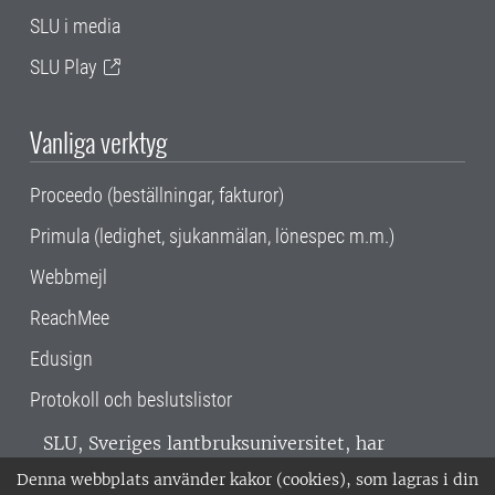
SLU i media
SLU Play
Vanliga verktyg
Proceedo (beställningar, fakturor)
Primula (ledighet, sjukanmälan, lönespec m.m.)
Webbmejl
ReachMee
Edusign
Protokoll och beslutslistor
SLU, Sveriges lantbruksuniversitet, har
verksamhet över hela Sverige. Huvudorter är
Denna webbplats använder kakor (cookies), som lagras i din