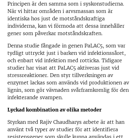
Principen är den samma som i syskonstudierna.
När vi hittar områden i arvsmassan som är
identiska hos just de motståndskraftiga
individerna, kan vi förmoda att dessa innehåller
gener som påverkar motståndskraften.
Denna studie fångade in genen PaLAC5, som var
tydligt uttryckt just i barken vid infektionssåret,
och enbart vid infektion med rotticka. Tidigare
studier har visat att PaLAC5 aktiveras just vid
stressreaktioner. Den styr tillverkningen av
enzymet lackas som används vid produktionen av
lignin, som gör vävnaden svårframkomlig för den
infekterande svampen.
Lyckad kombination av olika metoder
Styrkan med Rajiv Chaudharys arbete är att han
använt två typer av studier för att identifiera
resistensgener som skulle kunna användas i ett