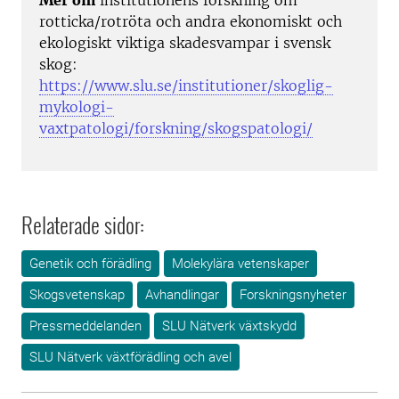
Mer om
institutionens forskning om
rotticka/rotröta och andra ekonomiskt och
ekologiskt viktiga skadesvampar i svensk
skog:
https://www.slu.se/institutioner/skoglig-
mykologi-
vaxtpatologi/forskning/skogspatologi/
Relaterade sidor:
Genetik och förädling
Molekylära vetenskaper
Skogsvetenskap
Avhandlingar
Forskningsnyheter
Pressmeddelanden
SLU Nätverk växtskydd
SLU Nätverk växtförädling och avel