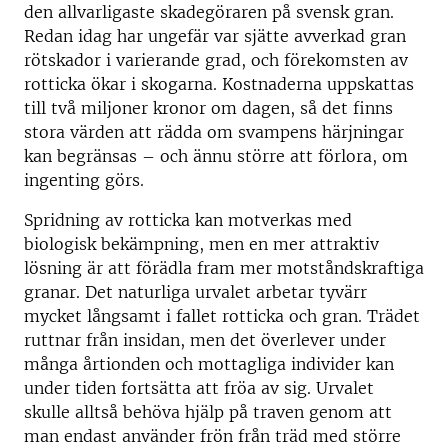
den allvarligaste skadegöraren på svensk gran.
Redan idag har ungefär var sjätte avverkad gran
rötskador i varierande grad, och förekomsten av
rotticka ökar i skogarna. Kostnaderna uppskattas
till två miljoner kronor om dagen, så det finns
stora värden att rädda om svampens härjningar
kan begränsas – och ännu större att förlora, om
ingenting görs.
Spridning av rotticka kan motverkas med
biologisk bekämpning, men en mer attraktiv
lösning är att förädla fram mer motståndskraftiga
granar. Det naturliga urvalet arbetar tyvärr
mycket långsamt i fallet rotticka och gran. Trädet
ruttnar från insidan, men det överlever under
många årtionden och mottagliga individer kan
under tiden fortsätta att fröa av sig. Urvalet
skulle alltså behöva hjälp på traven genom att
man endast använder frön från träd med större