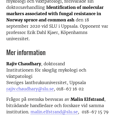
mykologi och växtpatologi, försvarade sin
doktorsavhandling
Identification of molecular
markers associated with fungal resistance in
Norway spruce and common ash
den 18
september 2020 vid SLU i Uppsala. Opponent var
professor Erik Dahl Kjaer, Köpenhamns
universitet.
Mer information
Rajiv Chaudhary
, doktorand
Institutionen för skoglig mykologi och
växtpatologi
Sveriges lantbruksuniversitet, Uppsala
rajiv.chaudhary@slu.se
, 018-67 16 02
Frågor på svenska besvaras av
Malin Elfstrand
,
biträdande handledare och forskare vid samma
institution.
malin.elfstrand@slu.se
, 018-67 15 79