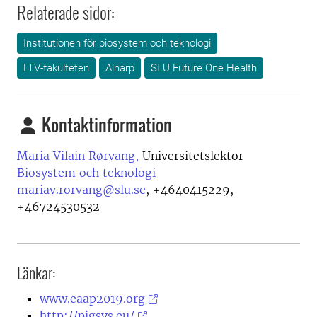
Relaterade sidor:
Institutionen för biosystem och teknologi
LTV-fakulteten
Alnarp
SLU Future One Health
Kontaktinformation
Maria Vilain Rørvang,
Universitetslektor
Biosystem och teknologi
mariav.rorvang@slu.se
,
+4640415229,
+46724530532
Länkar:
www.eaap2019.org
http://pigsys.eu/