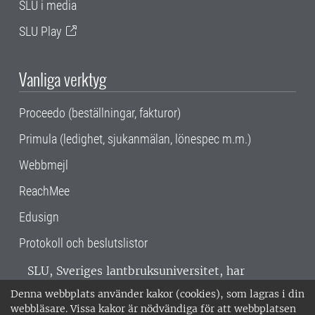
SLU i media
SLU Play
Vanliga verktyg
Proceedo (beställningar, fakturor)
Primula (ledighet, sjukanmälan, lönespec m.m.)
Webbmejl
ReachMee
Edusign
Protokoll och beslutslistor
SLU, Sveriges lantbruksuniversitet, har
verksamhet över hela Sverige. Huvudorter är
Denna webbplats använder kakor (cookies), som lagras i din
Alnarp, Uppsala och Umeå.
SLU är
webbläsare. Vissa kakor är nödvändiga för att webbplatsen