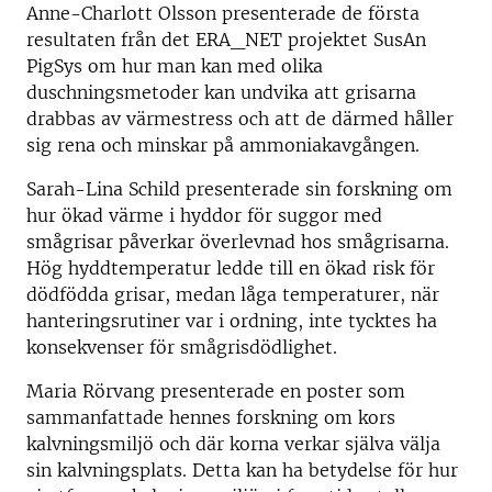
Anne-Charlott Olsson presenterade de första
resultaten från det ERA_NET projektet SusAn
PigSys om hur man kan med olika
duschningsmetoder kan undvika att grisarna
drabbas av värmestress och att de därmed håller
sig rena och minskar på ammoniakavgången.
Sarah-Lina Schild presenterade sin forskning om
hur ökad värme i hyddor för suggor med
smågrisar påverkar överlevnad hos smågrisarna.
Hög hyddtemperatur ledde till en ökad risk för
dödfödda grisar, medan låga temperaturer, när
hanteringsrutiner var i ordning, inte tycktes ha
konsekvenser för smågrisdödlighet.
Maria Rörvang presenterade en poster som
sammanfattade hennes forskning om kors
kalvningsmiljö och där korna verkar själva välja
sin kalvningsplats. Detta kan ha betydelse för hur