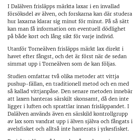
I Dalälven frisläpps märkta laxar i en invallad
försöksdel av älven, och forskarna kan där studera
hur laxarna klarar sig minut för minut. På så sätt
kan man få information om eventuell dödlighet
på både kort och lång sikt för varje individ.
Utanför Torneälven frisläpps märkt lax direkt i
havet efter fångst, och det är först när de sedan
simmat upp i Torneälven som de kan följas.
Studien omfattar två olika metoder att vittja
pushup-fällan, en traditionell metod och en med
så kallad vittjanpåse. Den senare metoden innebär
att laxen hanteras särskilt skonsamt, då den inte
ligger i luften och sprattlar innan frisläppandet. I
Dalälven används även en särskild kontrollgrupp
av lax som vandrat upp i älven själva och fångats i
avelsfisket och alltså inte hanterats i yrkesfisket.