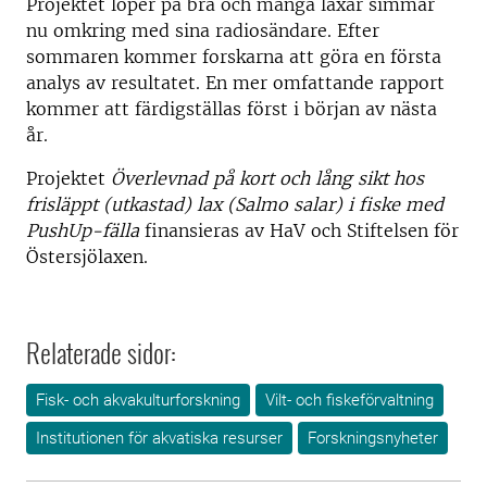
Projektet löper på bra och många laxar simmar
nu omkring med sina radiosändare. Efter
sommaren kommer forskarna att göra en första
analys av resultatet. En mer omfattande rapport
kommer att färdigställas först i början av nästa
år.
Projektet
Överlevnad på kort och lång sikt hos
frisläppt (utkastad) lax (Salmo salar) i fiske med
PushUp-fälla
finansieras av HaV och Stiftelsen för
Östersjölaxen.
Relaterade sidor:
Fisk- och akvakulturforskning
Vilt- och fiskeförvaltning
Institutionen för akvatiska resurser
Forskningsnyheter