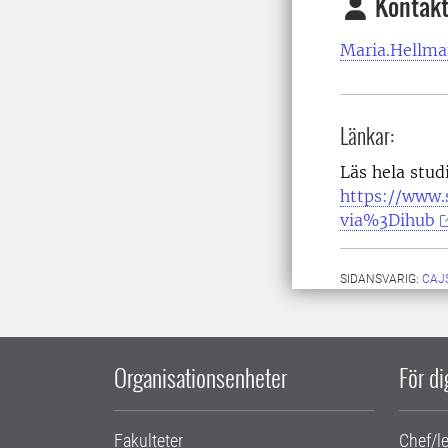
Kontakt
Maria.Hellma
Länkar:
Läs hela stud
https://www.s
via%3Dihub
SIDANSVARIG:
CAJ
Organisationsenheter
För d
Fakulteter
Chef/l