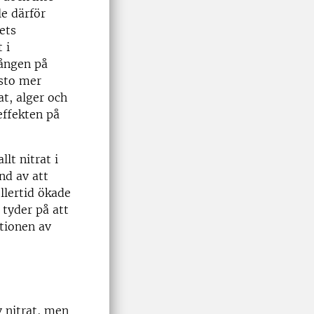
le därför
ets
 i
gången på
esto mer
at, alger och
effekten på
lt nitrat i
nd av att
llertid ökade
 tyder på att
tionen av
v nitrat, men