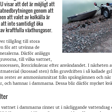
U visar att det är möjligt att
ratnedbrytningen genom att
men att valet av kolkälla är
 att inte samtidigt öka
av kraftfulla växthusgaser.
er tillgång till stora
n för att utvinna de
neralerna. Därför anläggs
uvorna, till vilka vattnet,
processen, återcirkulerar efter användandet. I närhete
tmaterial (krossad sten) från gruvdriften i så kallade g
nns rester av ammoniumnitrat från sprängämnen och när 
ur, och hamnar i dammarna. Dessa blir därför mycket kvä
lter
 vattnet i dammarna rinner ut i närliggande vattendrag 