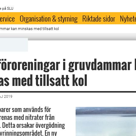
e på SLU
ervice
Organisation & styrning
Riktade sidor
Nyhet
dammar kan minskas med tillsatt kol
föroreningar i gruvdammar
s med tillsatt kol
AJ 2019
oarer som används för
orenas med nitrater från
 Detta orsakar övergödning
vrinningsområdet. En ny