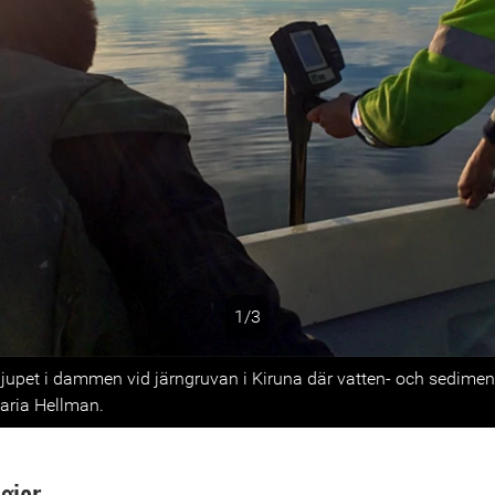
1/3
s
jupet i dammen vid järngruvan i Kiruna där vatten- och sedimen
Maria Hellman.
egier