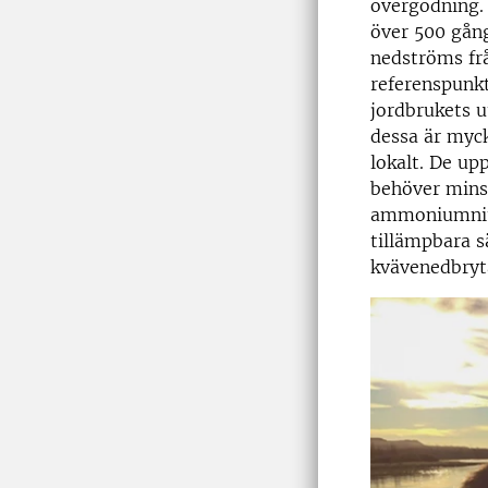
övergödning. 
över 500 gång
nedströms fr
referenspunkt
jordbrukets u
dessa är myck
lokalt. De up
behöver minsk
ammoniumnitr
tillämpbara 
kvävenedbryta