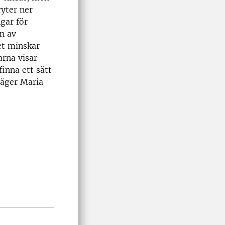
ryter ner
gar för
n av
et minskar
arna visar
finna ett sätt
säger Maria