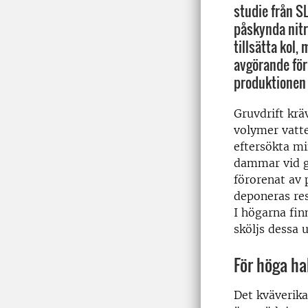
studie från SL
påskynda nit
tillsätta kol, 
avgörande för
produktionen 
Gruvdrift kräv
volymer vatte
eftersökta mi
dammar vid gr
förorenat av 
deponeras res
I högarna fi
sköljs dessa 
För höga ha
Det kväverika