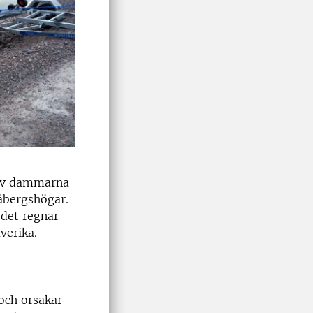
n av dammarna
råbergshögar.
det regnar
verika.
och orsakar