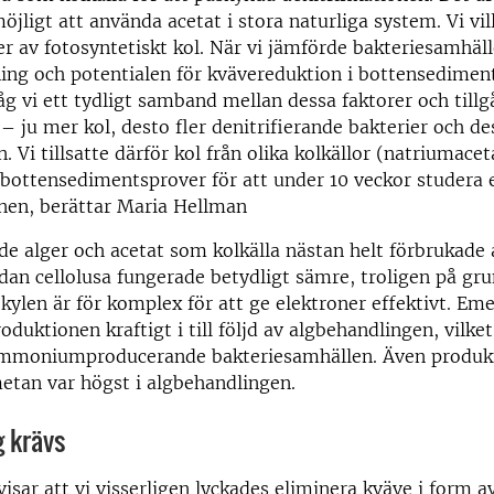
jligt att använda acetat i stora naturliga system. Vi vil
ser av fotosyntetiskt kol. När vi jämförde bakteriesamhäll
ng och potentialen för kvävereduktion i bottensediment
 vi ett tydligt samband mellan dessa faktorer och till
 – ju mer kol, desto fler denitrifierande bakterier och d
n. Vi tillsatte därför kol från olika kolkällor (natriumacet
ll bottensedimentsprover för att under 10 veckor studera 
onen, berättar Maria Hellman
de alger och acetat som kolkälla nästan helt förbrukade al
an cellolusa fungerade betydligt sämre, troligen på gru
kylen är för komplex för att ge elektroner effektivt. Eme
ktionen kraftigt i till följd av algbehandlingen, vilket
mmoniumproducerande bakteriesamhällen. Även produk
etan var högst i algbehandlingen.
g krävs
visar att vi visserligen lyckades eliminera kväve i form a