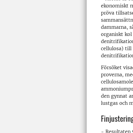
ekonomiskt mö
pröva tillsat
sammansättni
dammarna, såg
organiskt kol
denitrifikatio
cellulosa) ti
denitrifikati
Försöket visa
proverna, med
cellulosamole
ammoniumprodu
den gynnat a
lustgas och m
Finjusterin
- Resultaten 