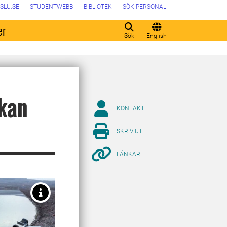
SLU.SE
STUDENTWEBB
BIBLIOTEK
SÖK PERSONAL
er
Sök
English
 kan
KONTAKT
SKRIV UT
LÄNKAR