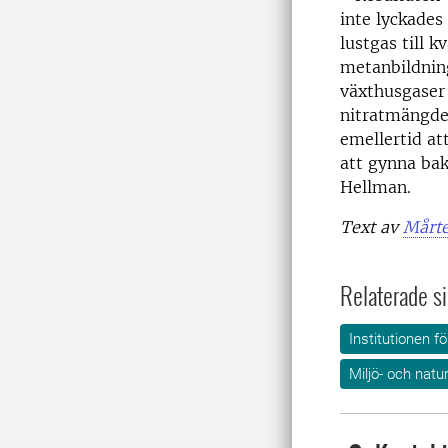
inte lyckades
lustgas till 
metanbildning
växthusgaser
nitratmängden
emellertid att
att gynna bak
Hellman.
Text av
Mårte
Relaterade si
Institutionen f
Miljö- och nat