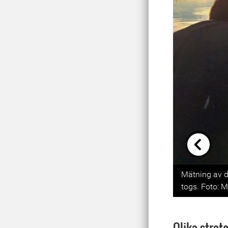
Previou
Mätning av d
togs. Foto: 
Olika strat