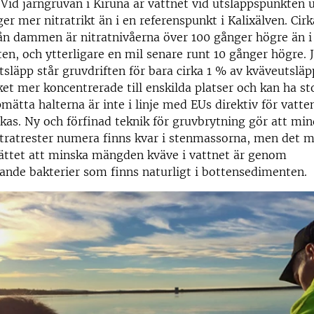
Vid järngruvan i Kiruna är vattnet vid utsläppspunkte
er mer nitratrikt än i en referenspunkt i Kalixälven. Cirk
ån dammen är nitratnivåerna över 100 gånger högre än i
en, och ytterligare en mil senare runt 10 gånger högre.
tsläpp står gruvdriften för bara cirka 1 % av kväveutslä
et mer koncentrerade till enskilda platser och kan ha s
pmätta halterna är inte i linje med EUs direktiv för vatte
as. Ny och förfinad teknik för gruvbrytning gör att min
atrester numera finns kvar i stenmassorna, men det me
sättet att minska mängden kväve i vattnet är genom
nde bakterier som finns naturligt i bottensedimenten.