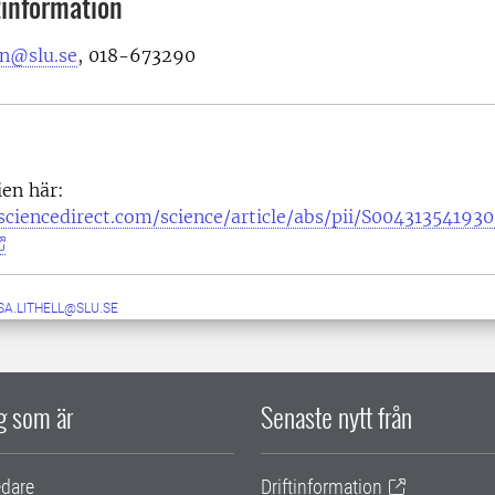
information
n@slu.se
,
018-673290
ien här:
ciencedirect.com/science/article/abs/pii/S004313541930
SA.LITHELL@SLU.SE
ig som är
Senaste nytt från
edare
Driftinformation