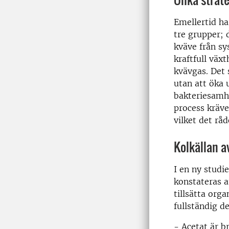
Emellertid har
tre grupper; 
kväve från sy
kraftfull väx
kvävgas. Det
utan att öka 
bakteriesamhä
process kräve
vilket det rå
Kolkällan 
I en ny studi
konstateras 
tillsätta orga
fullständig d
- Acetat är b