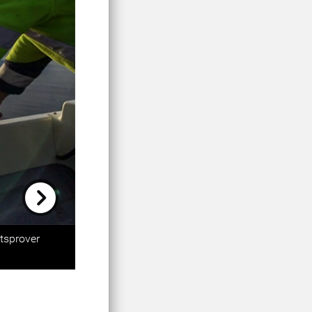
Next
tsprover