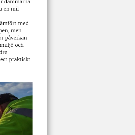
n ur dammarna
a en mil
 Jämfört med
ppen, men
tor påverkan
nmiljö och
dre
st praktiskt