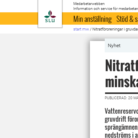
Medarbetarwebben
Information och service för medarbetar
Till startsida
Min anställning
Stöd & s
start mw
/
Nitratföroreningar i gruv
Nyhet
Nitrat
minska
PUBLICERAD: 20 M
Vattenreserv
gruvdrift för
sprängämnen.
nedströms i a