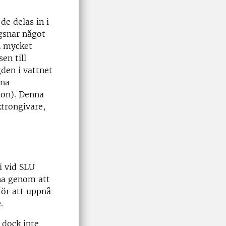
de delas in i
ägsnar något
en mycket
en till
den i vattnet
nna
tion). Denna
ktrongivare,
i vid SLU
na genom att
 för att uppnå
.
 dock inte