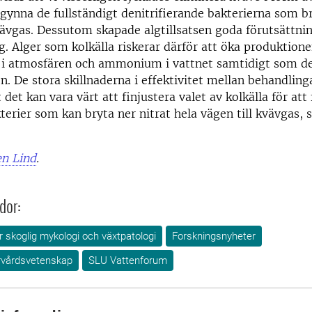
 gynna de fullständigt denitrifierande bakterierna som b
kvävgas. Dessutom skapade algtillsatsen goda förutsättnin
. Alger som kolkälla riskerar därför att öka produktione
 i atmosfären och ammonium i vattnet samtidigt som d
. De stora skillnaderna i effektivitet mellan behandling
 det kan vara värt att finjustera valet av kolkälla för att 
terier som kan bryta ner nitrat hela vägen till kvävgas, 
n Lind
.
dor:
ör skoglig mykologi och växtpatologi
Forskningsnyheter
urvårdsvetenskap
SLU Vattenforum