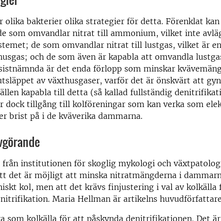
 olika bakterier olika strategier för detta. Förenklat kan 
de som omvandlar nitrat till ammonium, vilket inte avl
stemet; de som omvandlar nitrat till lustgas, vilket är 
thusgas; och de som även är kapabla att omvandla lustgas
 sistnämnda är det enda förlopp som minskar kvävemäng
utsläppet av växthusgaser, varför det är önskvärt att gy
llen kapabla till detta (så kallad fullständig denitrifika
r dock tillgång till kolföreningar som kan verka som ele
der brist på i de kväverika dammarna.
avgörande
e från institutionen för skoglig mykologi och växtpatolog
att det är möjligt att minska nitratmängderna i dammar
niskt kol, men att det krävs finjustering i val av kolkälla
enitrifikation. Maria Hellman är artikelns huvudförfattare
ra som kolkälla för att påskynda denitrifikationen. Det är