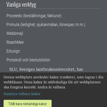
Vanliga verktyg
Proceedo (beställningar, fakturor)
Primula (ledighet, sjukanmälan, lönespec m.m.)
Webbmejl
ReachMee
Edusign
Protokoll och beslutslistor
SLU, Sveriges lantbruksuniversitet, har
verksamhet över hela Sverige. Huvudorter är
Denna webbplats använder kakor (cookies), som lagras i din
Alnarp, Uppsala och Umeå.
SLU är
webbläsare. Vissa kakor är nödvändiga för att webbplatsen
miljöcertifierat enligt ISO 14001. •
Telefon:
ska fungera korrekt. Andra är valbara.
018-67 10 00 • Org nr: 202100-2817 •
Om
Hantera valbara kakor
medarbetarwebben
•
SLU:s fakturaadress
•
Om SLU:s webbplatser
•
Vid KRIS
Tillåt bara nödvändiga kakor