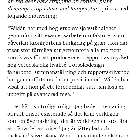
on red deer bark stripping on spruce: plant
diversity, crop intake and temperature
prisas med
följande motivering:
"Widén har med hög grad av självständighet
genomfört sitt examensarbete om faktorer som
påverkar kronhjortens barkgnag på gran. Hon har
visat stor förmåga att genomföra alla moment
som krävs för att producera en rapport av mycket
hög vetenskaplig kvalité. Försöksdesign,
fältarbete, sammanställning och rapportskrivande
har genomförts med stor precision och Widén har
visat att hon på ett föredömligt sätt kan lösa en
uppgift på avancerad nivå."
- Det känns otroligt roligt! Jag hade ingen aning
om att priset existerade så det kom verkligen
som en överraskning, det är verkligen en stor ära
att få ta del av priset! Jag är jätteglad och
tacksam! säger Anna Widén, nuvarande doktorand