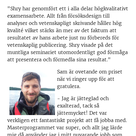
"Shry har genomfört ett i alla delar högkvalitativt
examensarbete. Allt från försöksdesign till
analyser och vetenskapligt skrivande håller hög
kvalité vilket stärks än mer av det faktum att
resultatet av hans arbete just nu förbereds för
vetenskaplig publicering. Shry visade på det
muntliga seminariet utomordentligt god förmåga
att presentera och förmedla sina resultat."
Sam är ovetande om priset
när vi ringer upp för att
gratulera.
- Jag är jätteglad och
exalterad, tack så
jättemycket! Det var
verkligen ett fantastiskt projekt att få jobba med.
Masterprogrammet var super, och allt jag lärde
mig då använder jag i mitt nuvarande jobb som