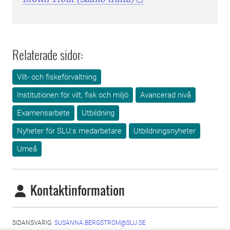
Relaterade sidor:
Vilt- och fiskeförvaltning
Institutionen för vilt, fisk och miljö
Avancerad nivå
Examensarbete
Utbildning
Nyheter för SLU:s medarbetare
Utbildningsnyheter
Umeå
Kontaktinformation
SIDANSVARIG:
SUSANNA.BERGSTROM@SLU.SE