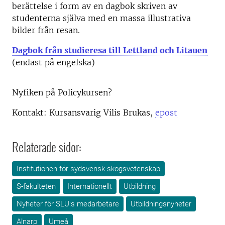
berättelse i form av en dagbok skriven av
studenterna själva med en massa illustrativa
bilder från resan.
Dagbok från studieresa till Lettland och Litauen
(endast på engelska)
Nyfiken på Policykursen?
Kontakt: Kursansvarig Vilis Brukas,
epost
Relaterade sidor:
Institutionen för sydsvensk skogsvetenskap
S-fakulteten
Internationellt
Utbildning
Nyheter för SLU:s medarbetare
Utbildningsnyheter
Alnarp
Umeå