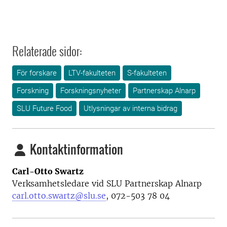
Relaterade sidor:
För forskare
LTV-fakulteten
S-fakulteten
Forskning
Forskningsnyheter
Partnerskap Alnarp
SLU Future Food
Utlysningar av interna bidrag
Kontaktinformation
Carl-Otto Swartz
Verksamhetsledare vid SLU Partnerskap Alnarp
carl.otto.swartz@slu.se
, 072-503 78 04