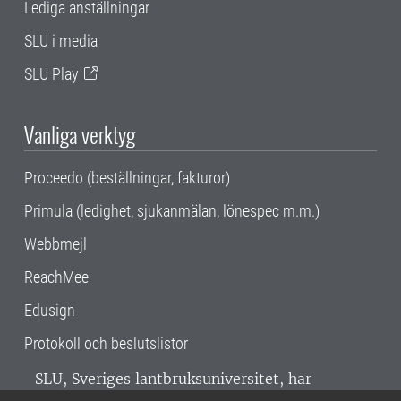
Lediga anställningar
SLU i media
SLU Play
Vanliga verktyg
Proceedo (beställningar, fakturor)
Primula (ledighet, sjukanmälan, lönespec m.m.)
Webbmejl
ReachMee
Edusign
Protokoll och beslutslistor
SLU, Sveriges lantbruksuniversitet, har
verksamhet över hela Sverige. Huvudorter är