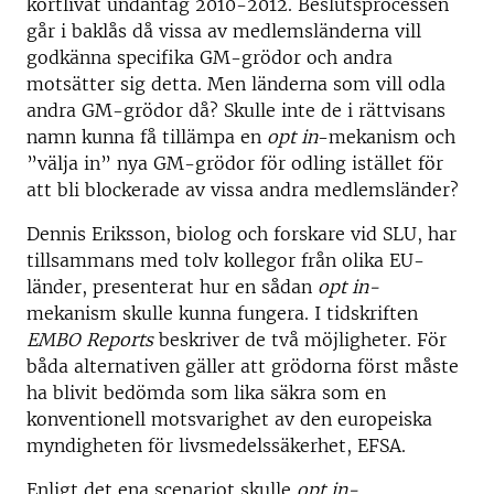
kortlivat undantag 2010-2012. Beslutsprocessen
går i baklås då vissa av medlemsländerna vill
godkänna specifika GM-grödor och andra
motsätter sig detta. Men länderna som vill odla
andra GM-grödor då? Skulle inte de i rättvisans
namn kunna få tillämpa en
opt in
-mekanism och
”välja in” nya GM-grödor för odling istället för
att bli blockerade av vissa andra medlemsländer?
Dennis Eriksson, biolog och forskare vid SLU, har
tillsammans med tolv kollegor från olika EU-
länder, presenterat hur en sådan
opt in-
mekanism skulle kunna fungera. I tidskriften
EMBO Reports
beskriver de två möjligheter. För
båda alternativen gäller att grödorna först måste
ha blivit bedömda som lika säkra som en
konventionell motsvarighet av den europeiska
myndigheten för livsmedelssäkerhet, EFSA.
Enligt det ena scenariot skulle
opt in-