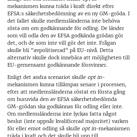
mekanismen kunna träda i kraft direkt efter
EFSA:s säkerhetsbedömning av en ny GM-gröda. I
det fallet skulle medlemsländerna inte behöva
rösta om om godkännande för odling. De länder
som vill odla den av EFSA godkända grödan gör
det, och de som inte vill gör det inte. Frågan
skulle bli ”avpolitiserad” på EU-nivå. Detta
alternativ skulle dock innebära att möjligheten till
EU-gemensamt godkännande försvinner.
Enligt det andra scenariot skulle
opt in-
mekanismen kunna tillämpas senare i processen,
efter att medlemsländerna röstat en första gång
om huruvida den av EFSA säkerhetsbedömda
GM-grödan ska godkännas för odling eller inte.
Om medlemsländerna inte lyckas fatta något
beslut (inte uppnår kvalificerad majoritet) varken
för eller emot odling så skulle
opt in-
mekanismen
träda i kraft och det skulle bli upp till