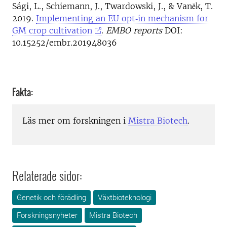
Sági, L., Schiemann, J., Twardowski, J., & Vaněk, T.
2019.
Implementing an EU opt‐in mechanism for
GM crop cultivation
.
EMBO reports
DOI:
10.15252/embr.201948036
Fakta:
Läs mer om forskningen i
Mistra Biotech
.
Relaterade sidor:
Genetik och förädling
Växtbioteknologi
Forskningsnyheter
Mistra Biotech