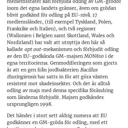
medlemsstater kan förbjuda odling av GM-grödor
inom det egna landets gränser, även om grödan
blivit godkänd för odling på EU-nivå. 17
medlemsländer, (till exempel Tyskland, Polen,
Frankrike och Italien), och två regioner
(Wallonien i Belgien samt Skottland, Wales och
Nordirland) har valt att utnyttja den här så
kallade
opt out-
mekanismen och förbjudit odling
av den EU-godkända GM-majsen MON810 i de
egna territorierna. Genmodifieringen som gjorts
är att en gen från jordbakterien
Bacillus
thuringiensis
har satts in för att göra växten
resistent mot skadeinsekter. Och det är alltså
odling av majs med denna specifika förändring
som länderna förbjudit. Majsen godkändes
ursprungligen 1998.
Det händer i stort sett aldrig numera att EU
godkänner en GM-gröda för odling, med ett