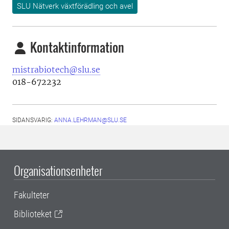
SLU Nätverk växtförädling och avel
Kontaktinformation
mistrabiotech@slu.se
018-672232
SIDANSVARIG:
ANNA.LEHRMAN@SLU.SE
Organisationsenheter
Fakulteter
Biblioteket