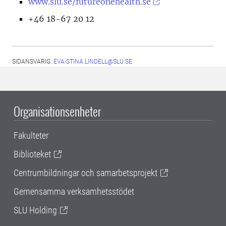
www.slu.se/futureonehealth.se
+46 18-67 20 12
SIDANSVARIG:
EVA-STINA.LINDELL@SLU.SE
Organisationsenheter
Fakulteter
Biblioteket
Centrumbildningar och samarbetsprojekt
Gemensamma verksamhetsstödet
SLU Holding