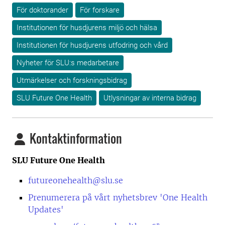
För doktorander
För forskare
Institutionen för husdjurens miljö och hälsa
Institutionen för husdjurens utfodring och vård
Nyheter för SLU:s medarbetare
Utmärkelser och forskningsbidrag
SLU Future One Health
Utlysningar av interna bidrag
Kontaktinformation
SLU Future One Health
futureonehealth@slu.se
Prenumerera på vårt nyhetsbrev 'One Health
Updates'