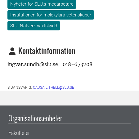
Nyheter för SLU:s medarbetare
Institutionen för molekylära vetenskaper
SLU Nätverk växtskydd
Kontaktinformation
ingvar.sundh@slu.se, 018-673208
SIDANSVARIG:
CAJSA.LITHELL@SLU.SE
Organisationsenheter
Fakulteter