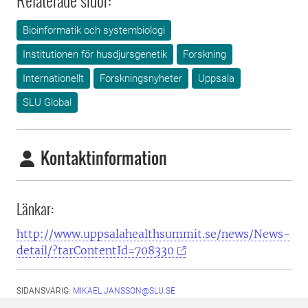
Relaterade sidor:
Bioinformatik och systembiologi
Institutionen för husdjursgenetik
Forskning
Internationellt
Forskningsnyheter
Uppsala
SLU Global
Kontaktinformation
Länkar:
http://www.uppsalahealthsummit.se/news/News-
detail/?tarContentId=708330
SIDANSVARIG:
MIKAEL.JANSSON@SLU.SE