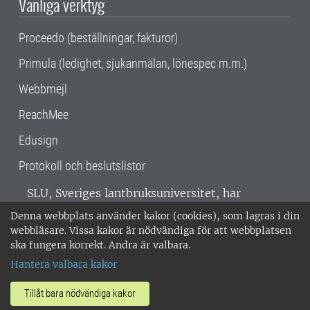
Vanliga verktyg
Proceedo (beställningar, fakturor)
Primula (ledighet, sjukanmälan, lönespec m.m.)
Webbmejl
ReachMee
Edusign
Protokoll och beslutslistor
SLU, Sveriges lantbruksuniversitet, har
verksamhet över hela Sverige. Huvudorter är
Denna webbplats använder kakor (cookies), som lagras i din
Alnarp, Uppsala och Umeå.
SLU är
webbläsare. Vissa kakor är nödvändiga för att webbplatsen
miljöcertifierat enligt ISO 14001. •
Telefon:
ska fungera korrekt. Andra är valbara.
018-67 10 00 • Org nr: 202100-2817 •
Om
Hantera valbara kakor
medarbetarwebben
•
SLU:s fakturaadress
•
Om SLU:s webbplatser
•
Vid KRIS
Tillåt bara nödvändiga kakor
•
Hantera kakor
•
Behandling av