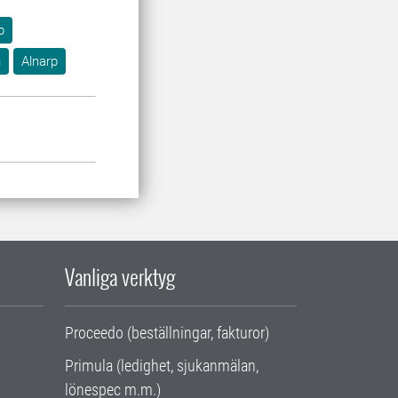
p
n
Alnarp
Vanliga verktyg
Proceedo (beställningar, fakturor)
Primula (ledighet, sjukanmälan,
lönespec m.m.)