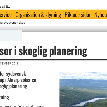
e på SLU
ervice
Organisation & styrning
Riktade sidor
Nyhet
ring-sydsvensk skog
sor i skoglig planering
ECEMBER 2018
 för sydsvensk
p i Alnarp söker en
oglig planering.
vning
ämnesområde skall vara