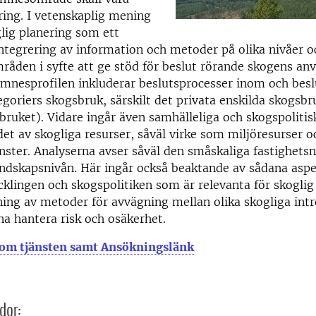
ring. I vetenskaplig mening
lig planering som ett
ntegrering av information och metoder på olika nivåer oc
åden i syfte att ge stöd för beslut rörande skogens an
Ämnesprofilen inkluderar beslutsprocesser inom och besl
egoriers skogsbruk, särskilt det privata enskilda skogsbr
bruket). Vidare ingår även samhälleliga och skogspolitis
det av skogliga resurser, såväl virke som miljöresurser 
ster. Analyserna avser såväl den småskaliga fastighets
andskapsnivån. Här ingår också beaktande av sådana aspe
klingen och skogspolitiken som är relevanta för skoglig
ing av metoder för avvägning mellan olika skogliga intr
rna hantera risk och osäkerhet.
om tjänsten samt Ansökningslänk
dor: