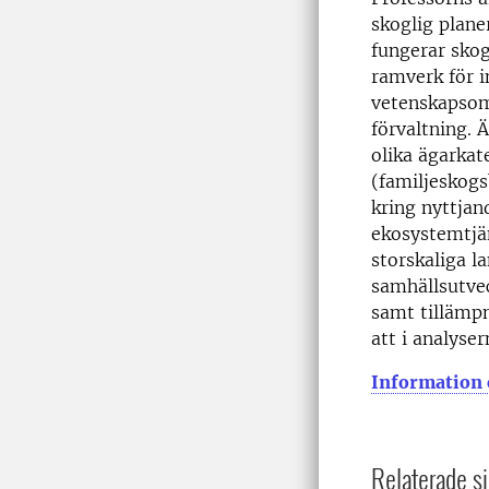
skoglig plane
fungerar skog
ramverk för i
vetenskapsomr
förvaltning. 
olika ägarkat
(familjeskogs
kring nyttjan
ekosystemtjän
storskaliga l
samhällsutvec
samt tillämpn
att i analyse
Information 
Relaterade si