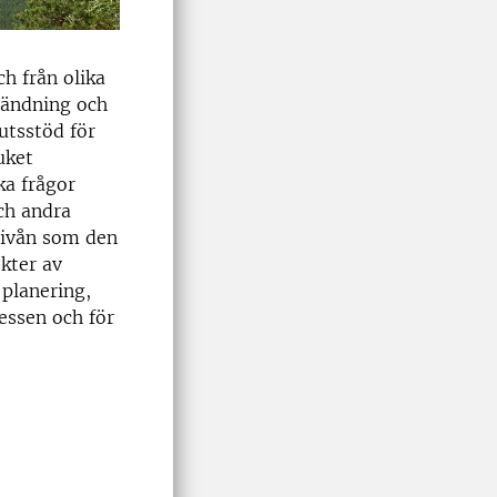
h från olika
vändning och
utsstöd för
uket
ka frågor
och andra
nivån som den
kter av
 planering,
essen och för