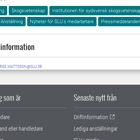
ng
Skogsvetenskap
Institutionen för sydsvensk skogsvetenska
Anställning
Nyheter för SLU:s medarbetare
Pressmeddelande
information
IREE.MATTSSON@SLU.SE
ig som är
Senaste nytt från
edare
Driftinformation
and eller handledare
Lediga anställningar