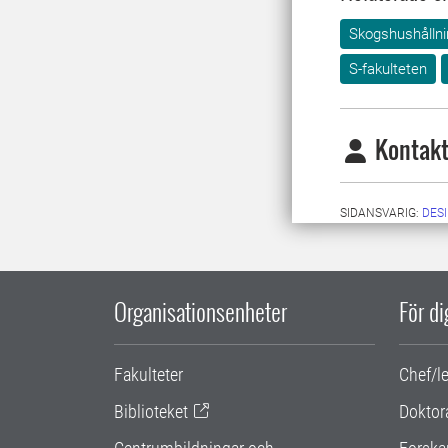
Skogshushållni
S-fakulteten
Kontakt
SIDANSVARIG:
DES
Organisationsenheter
För d
Fakulteter
Chef/l
Biblioteket
Doktor