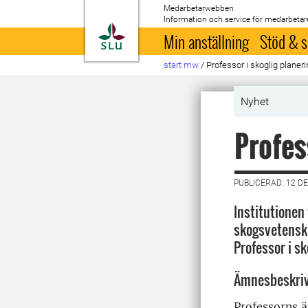
Medarbetarwebben
Information och service för medarbetar
Till startsida
Min anställning
Stöd & s
start mw
/
Professor i skoglig plane
Nyhet
Profes
PUBLICERAD: 12 D
Institutionen
skogsvetenska
Professor i sk
Ämnesbeskri
Professorns 