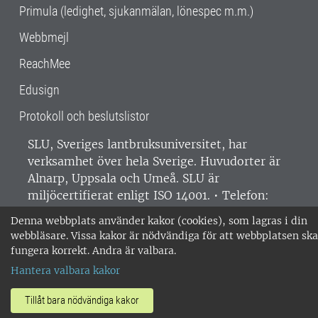
Primula (ledighet, sjukanmälan, lönespec m.m.)
Webbmejl
ReachMee
Edusign
Protokoll och beslutslistor
SLU, Sveriges lantbruksuniversitet, har
verksamhet över hela Sverige. Huvudorter är
Alnarp, Uppsala och Umeå.
SLU är
miljöcertifierat enligt ISO 14001. •
Telefon:
018-67 10 00 • Org nr: 202100-2817 •
Om
Denna webbplats använder kakor (cookies), som lagras i din
medarbetarwebben
•
SLU:s fakturaadress
•
webbläsare. Vissa kakor är nödvändiga för att webbplatsen ska
Om SLU:s webbplatser
•
Vid KRIS
fungera korrekt. Andra är valbara.
•
Hantera kakor
•
Behandling av
Hantera valbara kakor
personuppgifter
Tillåt bara nödvändiga kakor