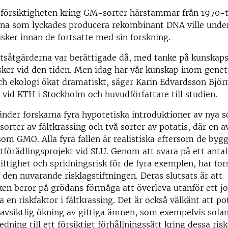
 försiktigheten kring GM-sorter härstammar från 1970-t
arna som lyckades producera rekombinant DNA ville und
isker innan de fortsatte med sin forskning.
etsåtgärderna var berättigade då, med tanke på kunskap
isker vid den tiden. Men idag har vår kunskap inom genet
ch ekologi ökat dramatiskt, säger Karin Edvardsson Björ
fi vid KTH i Stockholm och huvudförfattare till studien.
änder forskarna fyra hypotetiska introduktioner av nya 
orter av fältkrassing och två sorter av potatis, där en av
 som GMO. Alla fyra fallen är realistiska eftersom de byg
förädlingsprojekt vid SLU. Genom att svara på ett anta
giftighet och spridningsrisk för de fyra exemplen, har for
 den nuvarande risklagstiftningen. Deras slutsats är att
ken beror på grödans förmåga att överleva utanför ett jo
a en riskfaktor i fältkrassing. Det är också välkänt att po
 oavsiktlig ökning av giftiga ämnen, som exempelvis solan
ledning till ett försiktigt förhållningssätt kring dessa ri