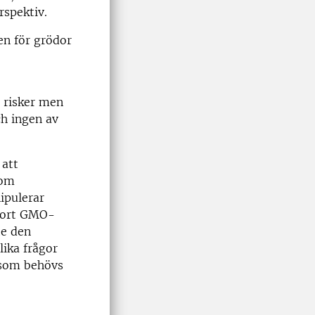
rspektiv.
en för grödor
 risker men
ch ingen av
 att
 om
ipulerar
a bort GMO-
te den
lika frågor
g som behövs