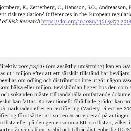
örnberg, K., Zetterberg, C., Hansson, S.O., Andreasson, 
ent risk regulation? Differences in the European regulati
 of Risk Research
https://doi.org/10.1080/13669877.201
direktiv 2001/18/EG (om avsiktlig utsättning) kan en GM
as ut i miljön efter att ett särskilt tillstånd har beviljats.
beviljas om odling och distribution inte utgör någon väse
kors hälsa eller miljön. Bevisbördan ligger hos den som
t, och sökanden måste tillhandahålla omfattande dokume
beslut kan fattas. Konventionellt förädlade grödor kan n
på marknaden efter en certifiering (Variety Directive 20
fiering förutsätter att sorten är accepterad på antingen
ortlista eller på den gemensamma EU-sortlistan, vilket i 
sorten är särskiljbar, stabil och tillräckligt enhetlig (DUS