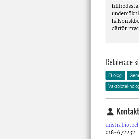
tillfredss
undersökni
hälsoriskb
därför myc
Relaterade si
Ekologi
Gene
Växtbioteknolo
Kontakt
mistrabiotec
018-672232