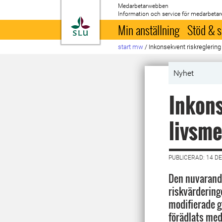
Medarbetarwebben
Information och service för medarbetar
Till startsida
Min anställning
Stöd & s
start mw
/
Inkonsekvent riskreglering
Nyhet
Inkons
livsme
PUBLICERAD: 14 D
Den nuvarand
riskvärdering
modifierade g
förädlats med