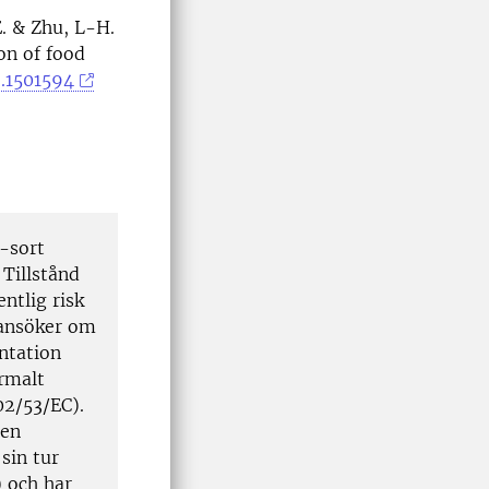
E. & Zhu, L-H.
on of food
8.1501594
-sort
 Tillstånd
ntlig risk
 ansöker om
ntation
ormalt
02/53/EC).
 en
sin tur
) och har