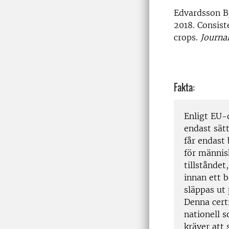
Edvardsson Bj
2018. Consist
crops.
Journal
Fakta:
Enligt EU-
endast sätt
får endast 
för männis
tillstånde
innan ett 
släppas ut 
Denna certi
nationell s
kräver att 