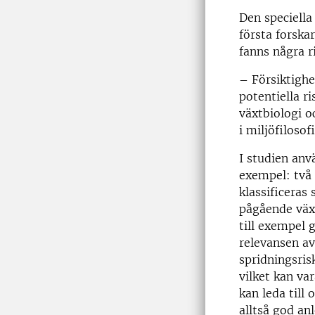
Den speciella
första forsk
fanns några r
– Försiktigh
potentiella r
växtbiologi o
i miljöfiloso
I studien anv
exempel: två s
klassificeras
pågående växt
till exempel 
relevansen av
spridningsris
vilket kan var
kan leda till
alltså god an