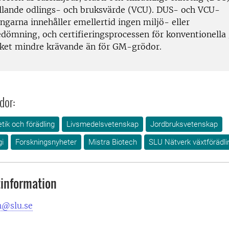
tällande odlings- och bruksvärde (VCU). DUS- och VCU-
ngarna innehåller emellertid ingen miljö- eller
edömning, och certifieringsprocessen för konventionella
ket mindre krävande än för GM-grödor.
dor:
tik och förädling
Livsmedelsvetenskap
Jordbruksvetenskap
gi
Forskningsnyheter
Mistra Biotech
SLU Nätverk växtförädli
information
h@slu.se