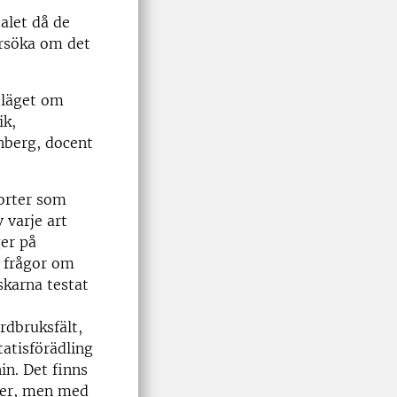
alet då de
ersöka om det
släget om
ik,
nberg, docent
sorter som
 varje art
ger på
l frågor om
skarna testat
rdbruksfält,
tatisförädling
in. Det finns
sker, men med