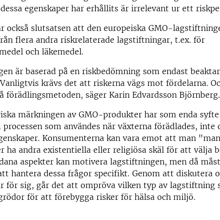
dessa egenskaper har erhållits är irrelevant ur ett riskpe
r också slutsatsen att den europeiska GMO-lagstiftning
 från flera andra riskrelaterade lagstiftningar, t.ex. för
edel och läkemedel.
ngen är baserad på en riskbedömning som endast beaktar
. Vanligtvis krävs det att riskerna vägs mot fördelarna. O
å förädlingsmetoden, säger Karin Edvardsson Björnberg.
riska märkningen av GMO-produkter har som enda syfte
 processen som användes när växterna förädlades, inte
genskaper. Konsumenterna kan vara emot att man "man
r ha andra existentiella eller religiösa skäl för att välj
ådana aspekter kan motivera lagstiftningen, men då mås
 att hantera dessa frågor specifikt. Genom att diskutera o
 för sig, går det att ompröva vilken typ av lagstiftnin
grödor för att förebygga risker för hälsa och miljö.