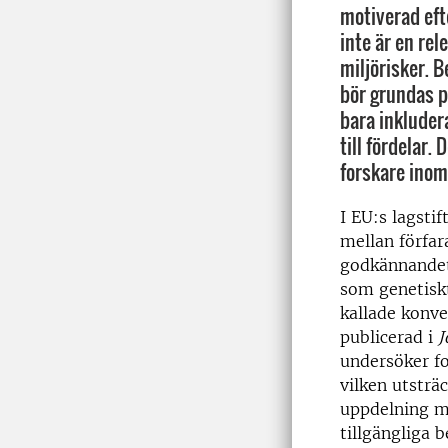
motiverad ef
inte är en rel
miljörisker. 
bör grundas p
bara inkluder
till fördelar. 
forskare inom 
I EU:s lagstif
mellan förfar
godkännandet
som genetisk
kallade konve
publicerad i
J
undersöker fo
vilken utsträ
uppdelning m
tillgängliga b