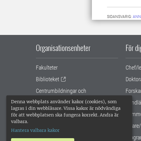
SIDANSVARIG:
ANN
Organisationsenheter
För d
Fakulteter
Chef/l
Biblioteket
Doktor
Centrumbildningar och
Forska
samarbetsprojekt
Denna webbplats använder kakor (cookies), som
Handlä
lagras i din webbläsare. Vissa kakor är nödvändiga
Gemensamma verksamhetsstödet
Kommu
för att webbplatsen ska fungera korrekt. Andra är
valbara.
SLU Holding
Lärare/
Hantera valbara kakor
Progra