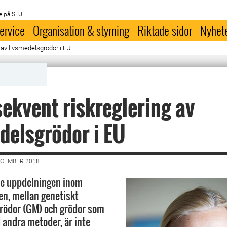
e på SLU
ervice
Organisation & styrning
Riktade sidor
Nyhet
 av livsmedelsgrödor i EU
ekvent riskreglering av
delsgrödor i EU
ECEMBER 2018
e uppdelningen inom
en, mellan genetiskt
rödor (GM) och grödor som
 andra metoder, är inte