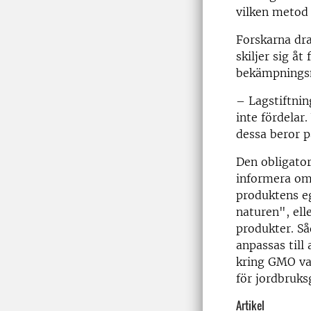
vilken metod 
Forskarna dra
skiljer sig åt
bekämpningsm
– Lagstiftni
inte fördelar
dessa beror p
Den obligato
informera om
produktens e
naturen", elle
produkter. S
anpassas till
kring GMO var
för jordbruks
Artikel