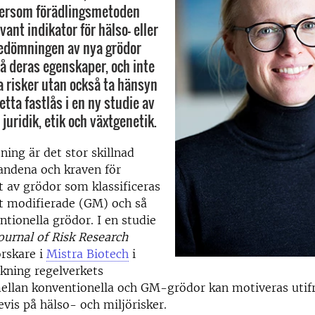
tersom förädlingsmetoden
evant indikator för hälso- eller
Bedömningen av nya grödor
å deras egenskaper, och inte
a risker utan också ta hänsyn
Detta fastlås i en ny studie av
juridik, etik och växtgenetik.
tning är det stor skillnad
andena och kraven för
 av grödor som klassificeras
t modifierade (GM) och så
ntionella grödor. I en studie
ournal of Risk Research
rskare i
Mistra Biotech
i
ckning regelverkets
ellan konventionella och GM-grödor kan motiveras utif
evis på hälso- och miljörisker.