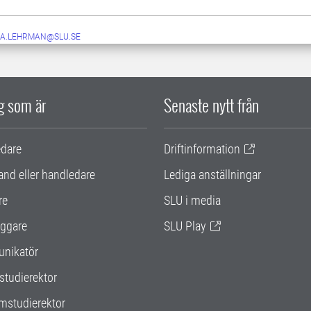
A.LEHRMAN@SLU.SE
ig som är
Senaste nytt från
edare
Driftinformation
and eller handledare
Lediga anställningar
re
SLU i media
ggare
SLU Play
nikatör
studierektor
mstudierektor