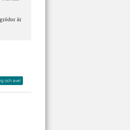
 grödor är
ng och avel