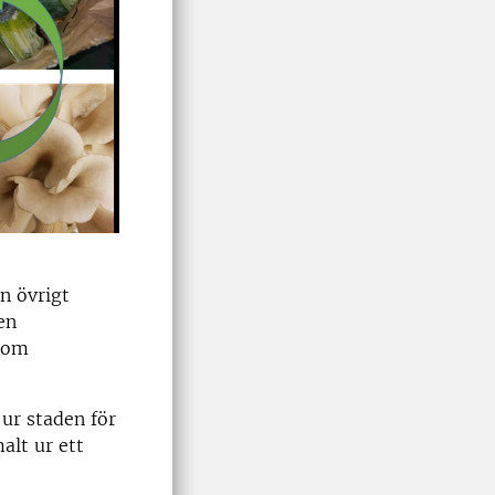
n övrigt
en
 som
 ur staden för
alt ur ett