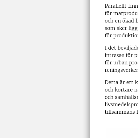
Parallellt fi
för matproduk
och en ökad l
som sker ligg
för produktio
I det bevilja
intresse för 
för urban pro
reningsverken
Detta är ett
och kortare n
och samhällsr
livsmedelspr
tillsammans f