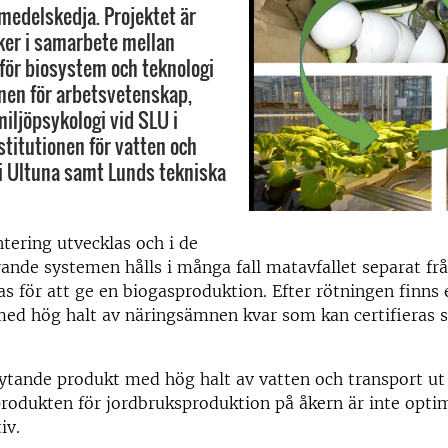
smedelskedja. Projektet är
sker i samarbete mellan
 för biosystem och teknologi
onen för arbetsvetenskap,
iljöpsykologi vid SLU i
stitutionen för vatten och
 i Ultuna samt Lunds tekniska
ntering utvecklas och i de
rande systemen hålls i många fall matavfallet separat frå
tas för att ge en biogasproduktion. Efter rötningen finns 
 med hög halt av näringsämnen kvar som kan certifieras
lytande produkt med hög halt av vatten och transport ut
rodukten för jordbruksproduktion på åkern är inte optim
iv.