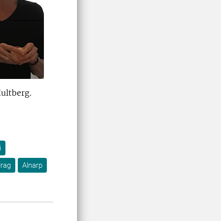
ultberg.
i
drag
Alnarp