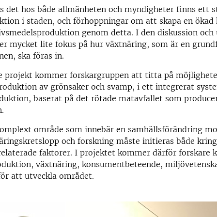
nns det hos både allmänheten och myndigheter finns ett s
tion i staden, och förhoppningar om att skapa en ökad 
ivsmedelsproduktion genom detta. I den diskussion och 
er mycket lite fokus på hur växtnäring, som är en grund
nen, ska föras in.
de projekt kommer forskargruppen att titta på möjlighete
produktion av grönsaker och svamp, i ett integrerat syst
duktion, baserat på det rötade matavfallet som producer
.
 komplext område som innebär en samhällsförändring mot
äringskretslopp och forskning måste initieras både kring
elaterade faktorer. I projektet kommer därför forskare k
oduktion, växtnäring, konsumentbeteende, miljövetenska
ör att utveckla området.