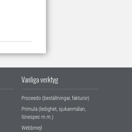
gi, SLU
Vanliga verktyg
Proceedo (beställningar, fakturor)
Primula (ledighet, sjukanmälan,
lönespec m.m.)
Webbmejl