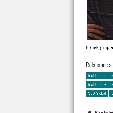
Projektgrupp
Relaterade si
Institutionen 
Institutionen fö
SLU Global