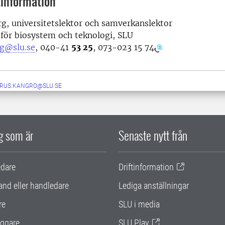
information
rg,
universitetslektor och samverkanslektor
tionen för biosystem och teknolo
rg@slu.se
, 0
40-41
53 25
,
073-023 15 74
RUS.KANGRO@SLU.SE
ig som är
Senaste nytt från
edare
Driftinformation
and eller handledare
Lediga anställningar
re
SLU i media
ggare
SLU Play