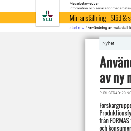
Medarbetarwebben
Information och service för medarbetar
Till startsida
Min anställning
Stöd & s
start mw
/
Användning av matavfall f
Nyhet
Använd
av ny 
PUBLICERAD: 20 N
Forskargruppe
Produktionsfys
från FORMAS f
och konsument