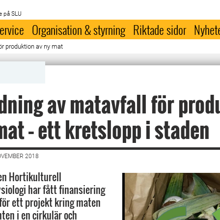
e på SLU
ervice
Organisation & styrning
Riktade sidor
Nyhet
ör produktion av ny mat
ning av matavfall för prod
mat – ett kretslopp i staden
OVEMBER 2018
n Hortikulturell
iologi har fått finansiering
ör ett projekt kring maten
en i en cirkulär och