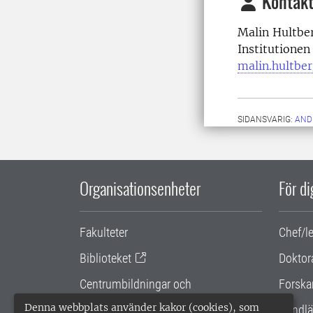
Kontakt
Malin Hultbe
Institu
malin.hultbe
SIDANSVARIG:
AND
Organisationsenheter
För d
Fakulteter
Chef/l
Biblioteket
Doktor
Centrumbildningar och
Forska
samarbetsprojekt
Denna webbplats använder kakor (cookies), som
Handlä