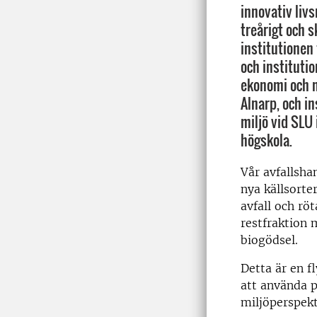
innovativ liv
treårigt och 
institutionen
och instituti
ekonomi och m
Alnarp, och in
miljö vid SLU
högskola.
Vår avfallsha
nya källsorte
avfall och rö
restfraktion
biogödsel.
Detta är en f
att använda p
miljöperspekt