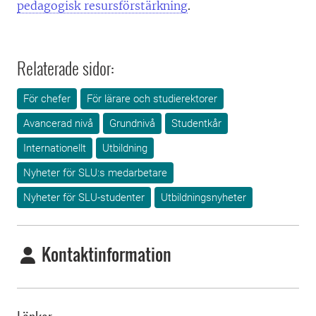
pedagogisk resursförstärkning
.
Relaterade sidor:
För chefer
För lärare och studierektorer
Avancerad nivå
Grundnivå
Studentkår
Internationellt
Utbildning
Nyheter för SLU:s medarbetare
Nyheter för SLU-studenter
Utbildningsnyheter
Kontaktinformation