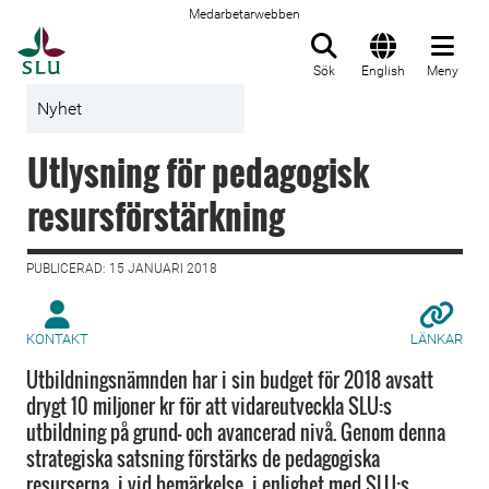
Medarbetarwebben
Till startsida
Sök
English
Meny
Nyhet
Utlysning för pedagogisk
resursförstärkning
PUBLICERAD: 15 JANUARI 2018
KONTAKT
LÄNKAR
Utbildningsnämnden har i sin budget för 2018 avsatt
drygt 10 miljoner kr för att vidareutveckla SLU:s
utbildning på grund- och avancerad nivå. Genom denna
strategiska satsning förstärks de pedagogiska
resurserna, i vid bemärkelse, i enlighet med SLU:s