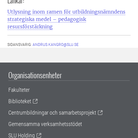
Länkar:
Utlysning inom ramen för utbildningsnämndens
strategiska medel – pedagogisk
resursförstärkning
SIDANSVARIG:
ANDRUS.KANGRO@SLU.SE
Organisationsenheter
Fakulteter
Biblioteket
Centrumbildningar och samarbetsprojekt
Gemensamma verksamhetsstödet
SLU Holding