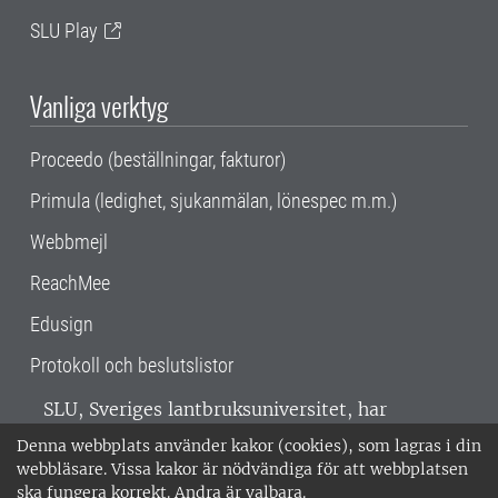
SLU Play
Vanliga verktyg
Proceedo (beställningar, fakturor)
Primula (ledighet, sjukanmälan, lönespec m.m.)
Webbmejl
ReachMee
Edusign
Protokoll och beslutslistor
SLU, Sveriges lantbruksuniversitet, har
verksamhet över hela Sverige. Huvudorter är
Denna webbplats använder kakor (cookies), som lagras i din
Alnarp, Uppsala och Umeå.
SLU är
webbläsare. Vissa kakor är nödvändiga för att webbplatsen
miljöcertifierat enligt ISO 14001. •
Telefon:
ska fungera korrekt. Andra är valbara.