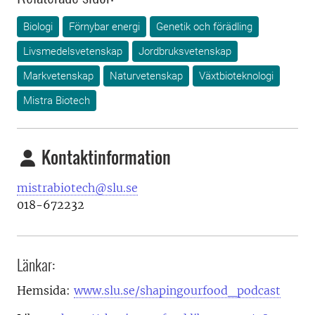
Biologi
Förnybar energi
Genetik och förädling
Livsmedelsvetenskap
Jordbruksvetenskap
Markvetenskap
Naturvetenskap
Växtbioteknologi
Mistra Biotech
Kontaktinformation
mistrabiotech@slu.se
018-672232
Länkar:
Hemsida:
www.slu.se/shapingourfood_podcast