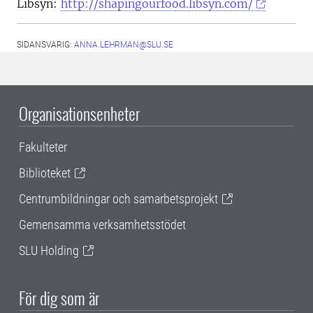
Libsyn:
http://shapingourfood.libsyn.com/
SIDANSVARIG:
ANNA.LEHRMAN@SLU.SE
Organisationsenheter
Fakulteter
Biblioteket
Centrumbildningar och samarbetsprojekt
Gemensamma verksamhetsstödet
SLU Holding
För dig som är