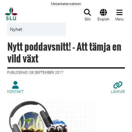
Medarbetarwebben
Till startsida
Sök
English
Meny
Nyhet
Nytt poddavsnitt! - Att tämja en
vild växt
PUBLICERAD: 08 SEPTEMBER 2017
KONTAKT
LÄNKAR