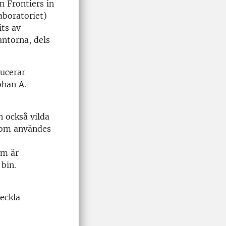
n Frontiers in
aboratoriet)
its av
antorna, dels
ducerar
ohan A.
 också vilda
 som användes
om är
 bin.
eckla