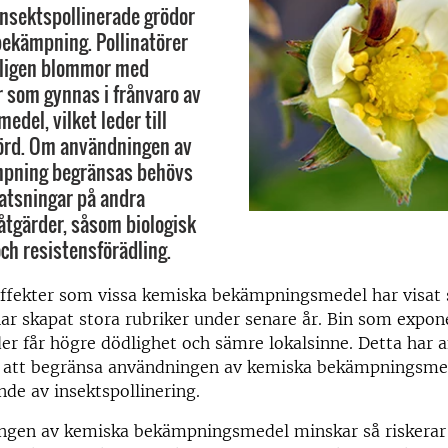
insektspollinerade grödor
ekämpning. Pollinatörer
ligen blommor med
 som gynnas i frånvaro av
del, vilket leder till
örd. Om användningen av
pning begränsas behövs
satsningar på andra
tgärder, såsom biologisk
h resistensförädling.
effekter som vissa kemiska bekämpningsmedel har visat 
har skapat stora rubriker under senare år. Bin som expone
er får högre dödlighet och sämre lokalsinne. Detta har
 att begränsa användningen av kemiska bekämpningsmed
de av insektspollinering.
gen av kemiska bekämpningsmedel minskar så riskerar