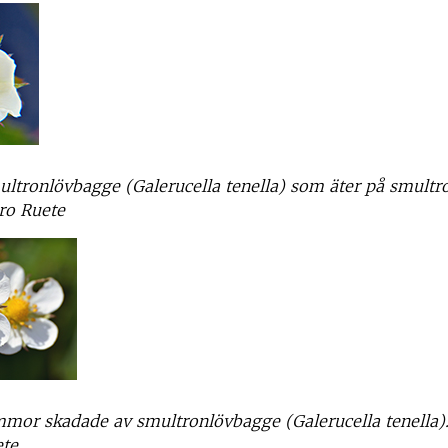
ultronlövbagge (Galerucella tenella) som äter på smultr
ro Ruete
mor skadade av smultronlövbagge (Galerucella tenella).
ete