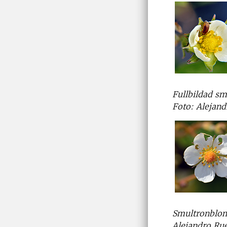
Fullbildad sm
Foto: Alejand
Smultronblom
Alejandro Ru