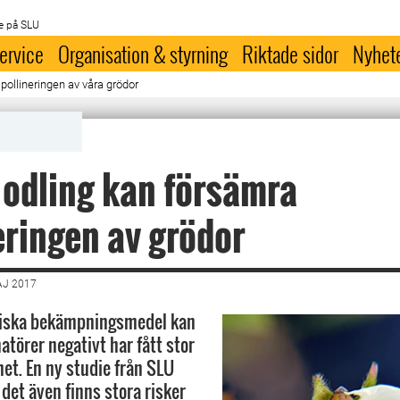
e på SLU
ervice
Organisation & styrning
Riktade sidor
Nyhet
 pollineringen av våra grödor
i odling kan försämra
eringen av grödor
AJ 2017
miska bekämpningsmedel kan
atörer negativt har fått stor
t. En ny studie från SLU
 det även finns stora risker