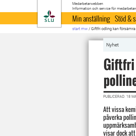
Medarbetarwebben
Information och service för medarbetar
Till startsida
Min anställning
Stöd & s
start mw
/
Giftfri odling kan försämra
Nyhet
Giftfr
pollin
PUBLICERAD: 18 M
Att vissa ke
påverka pollin
uppmärksamhe
visar dock att