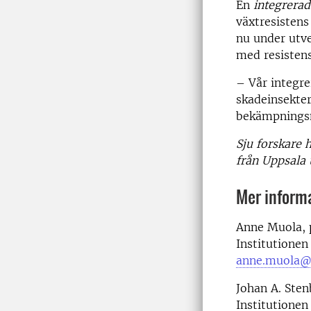
En
integrerad
växtresisten
nu under utve
med resisten
– Vår integr
skadeinsekter
bekämpningsm
Sju forskare 
från Uppsala 
Mer inform
Anne Muola, 
Institutionen
anne.muola@s
Johan A. Sten
Institutionen