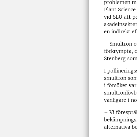
problemen med 
Plant Science
vid SLU att p
skadeinsekter
en indirekt e
– Smultron oc
förkrympta, d
Stenberg som 
I pollinering
smultron som
i försöket va
smultronlövba
vanligare i n
– Vi föresprå
bekämpningsme
alternativa b