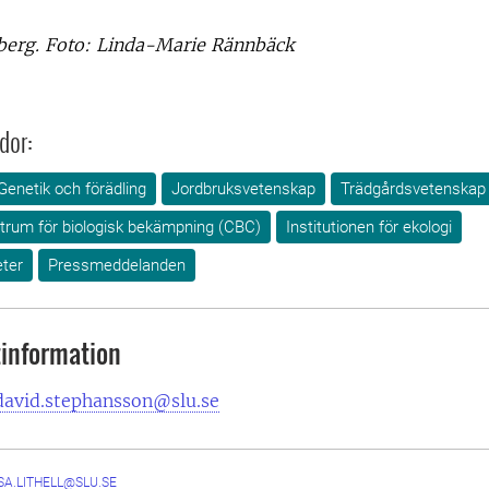
nberg. Foto: Linda-Marie Rännbäck
dor:
Genetik och förädling
Jordbruksvetenskap
Trädgårdsvetenskap
rum för biologisk bekämpning (CBC)
Institutionen för ekologi
ter
Pressmeddelanden
information
david.stephansson@slu.se
SA.LITHELL@SLU.SE