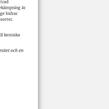
ttrad
bekämpning är
ge bidrar
sorter.
ill kemiska
rsitet och en