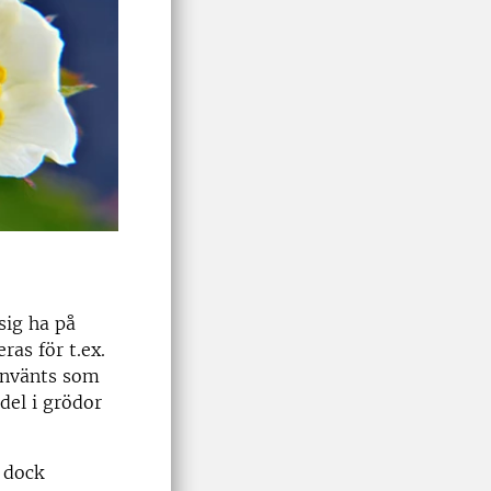
sig ha på
ras för t.ex.
 använts som
el i grödor
 dock