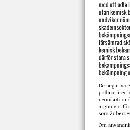
med att odla 
utan kemisk b
undviker näm
skadeinsekter
bekämpningsme
försämrad sk
kemisk bekäm
därför stora 
bekämpningså
bekämpning oc
De negativa 
pollinatörer 
neonikotinoid
argument för
som är beroen
Om användnin