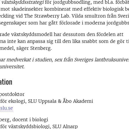
 växtskyddsstrategi
för jordgubbsodling, med bl.a. förbä
s mot skadeinsekter kombinerat med effektiv biologisk 
ckling vid The Strawberry Lab. Vilda smultron från Sveri
segenskaper som har gått förlorade i moderna jordgubbs
erade växtskyddsmodell har dessutom den fördelen att
na inte kan anpassa sig till den lika snabbt som de gör t
edel, säger Stenberg.
har medverkat i studien, sex från Sveriges lantbruksunive
universitet.
ation
postdoktor
 för ekologi, SLU Uppsala & Åbo Akademi
lu.se
berg, docent i biologi
 för växtskyddsbiologi, SLU Alnarp