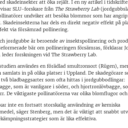
skadeinsekter att öka rejält. I en ny artikel i tidskrifte
 visar SLU-forskare från
The Strawberry Lab
(jordgubbsl
ollinatörer undviker att besöka blommor som har angrip
. Skadeinsekterna har dels en direkt negativ effekt på pl
ffekt via försämrad pollinering.
h jordgubbe är beroende av insektspollinering och pro
eformerade bär om pollineringen försämras, förklarar J
leder forskningen vid The Strawberry Lab.
sstudien användes en förädlad smultronsort (Rügen), men
 samlats in på olika platser i Uppland. De skadegörare
r två bladbaggsarter som ofta hittas i jordgubbodlingar:
gge, som är vanligare i söder, och hjortronlövbagge, s
orr. De viktigaste pollinatörerna var olika blomflugor och
kar inte en fortsatt storskalig användning av kemiska
del, säger Stenberg, men det är viktigt att snabbt utv
ekämpningsstrategier som är lika effektiva.