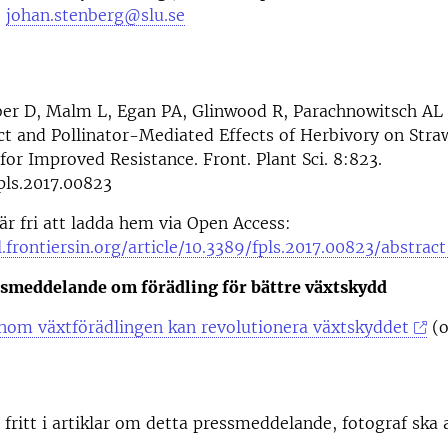
,
johan.stenberg@slu.se
er D, Malm L, Egan PA, Glinwood R, Parachnowitsch AL
ct and Pollinator-Mediated Effects of Herbivory on Str
 for Improved Resistance. Front. Plant Sci. 8:823.
pls.2017.00823
 är fri att ladda hem via Open Access:
l.frontiersin.org/article/10.3389/fpls.2017.00823/abstract
ssmeddelande om förädling för bättre växtskydd
nom växtförädlingen kan revolutionera växtskyddet
(o
 fritt i artiklar om detta pressmeddelande, fotograf ska