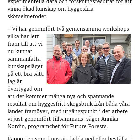
experimentella data och forskningsresultat för att
vinna ökad kunskap om hyggesfria
skötselmetoder.
- Vi har genomfört två gemensamma workshops
vilka har lett
fram till att vi
nu kunnat
sammanfatta
kunskapsläget
på ett bra sätt.
Jag är
övertygad om
att det kommer många nya och spännande
resultat om hyggesfritt skogsbruk från båda våra
länder framöver, med utgångspunkt i det arbete
vi just genomfört tillsammans, säger Annika
Nordin, programchef för Future Forests.
Rapporten som finns att ladda ned eller beställa i