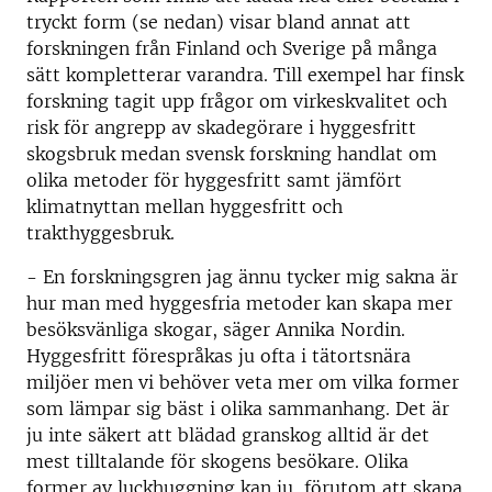
tryckt form (se nedan) visar bland annat att
forskningen från Finland och Sverige på många
sätt kompletterar varandra. Till exempel har finsk
forskning tagit upp frågor om virkeskvalitet och
risk för angrepp av skadegörare i hyggesfritt
skogsbruk medan svensk forskning handlat om
olika metoder för hyggesfritt samt jämfört
klimatnyttan mellan hyggesfritt och
trakthyggesbruk.
- En forskningsgren jag ännu tycker mig sakna är
hur man med hyggesfria metoder kan skapa mer
besöksvänliga skogar, säger Annika Nordin.
Hyggesfritt förespråkas ju ofta i tätortsnära
miljöer men vi behöver veta mer om vilka former
som lämpar sig bäst i olika sammanhang. Det är
ju inte säkert att blädad granskog alltid är det
mest tilltalande för skogens besökare. Olika
former av luckhuggning kan ju, förutom att skapa