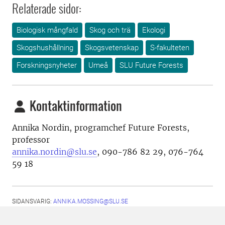
Relaterade sidor:
Biologisk mångfald
Skog och trä
Ekologi
Skogshushållning
Skogsvetenskap
S-fakulteten
Forskningsnyheter
Umeå
SLU Future Forests
Kontaktinformation
Annika Nordin, programchef Future Forests,
professor
annika.nordin@slu.se
, 090-786 82 29, 076-764
59 18
SIDANSVARIG:
ANNIKA.MOSSING@SLU.SE