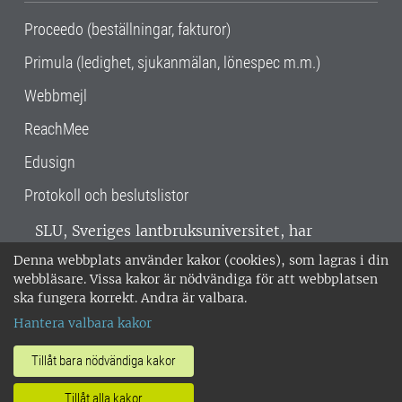
Proceedo (beställningar, fakturor)
Primula (ledighet, sjukanmälan, lönespec m.m.)
Webbmejl
ReachMee
Edusign
Protokoll och beslutslistor
SLU, Sveriges lantbruksuniversitet, har
verksamhet över hela Sverige. Huvudorter är
Denna webbplats använder kakor (cookies), som lagras i din
Alnarp, Uppsala och Umeå.
SLU är
webbläsare. Vissa kakor är nödvändiga för att webbplatsen
miljöcertifierat enligt ISO 14001. •
Telefon:
ska fungera korrekt. Andra är valbara.
018-67 10 00 • Org nr: 202100-2817 •
Om
Hantera valbara kakor
medarbetarwebben
•
SLU:s fakturaadress
•
Om SLU:s webbplatser
•
Vid KRIS
Tillåt bara nödvändiga kakor
•
Hantera kakor
•
Behandling av
Tillåt alla kakor