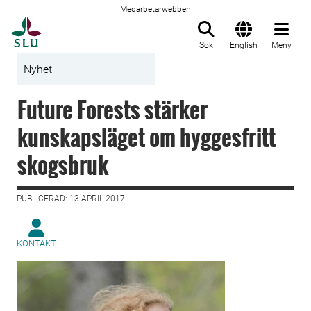
Medarbetarwebben
Till startsida
Sök
English
Meny
Nyhet
Future Forests stärker
kunskapsläget om hyggesfritt
skogsbruk
PUBLICERAD: 13 APRIL 2017
KONTAKT