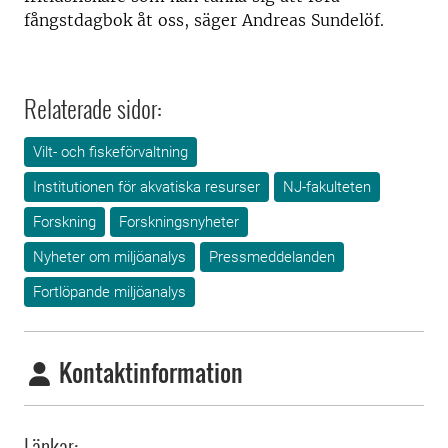
fångstdagbok åt oss, säger Andreas Sundelöf.
Relaterade sidor:
Vilt- och fiskeförvaltning
Institutionen för akvatiska resurser
NJ-fakulteten
Forskning
Forskningsnyheter
Nyheter om miljöanalys
Pressmeddelanden
Fortlöpande miljöanalys
Kontaktinformation
Länkar: