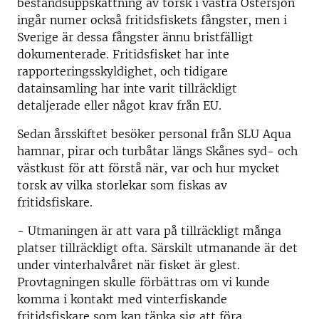
beståndsuppskattning av torsk i västra Östersjön
ingår numer också fritidsfiskets fångster, men i
Sverige är dessa fångster ännu bristfälligt
dokumenterade. Fritidsfisket har inte
rapporteringsskyldighet, och tidigare
datainsamling har inte varit tillräckligt
detaljerade eller något krav från EU.
Sedan årsskiftet besöker personal från SLU Aqua
hamnar, pirar och turbåtar längs Skånes syd- och
västkust för att förstå när, var och hur mycket
torsk av vilka storlekar som fiskas av
fritidsfiskare.
- Utmaningen är att vara på tillräckligt många
platser tillräckligt ofta. Särskilt utmanande är det
under vinterhalvåret när fisket är glest.
Provtagningen skulle förbättras om vi kunde
komma i kontakt med vinterfiskande
fritidsfiskare som kan tänka sig att föra