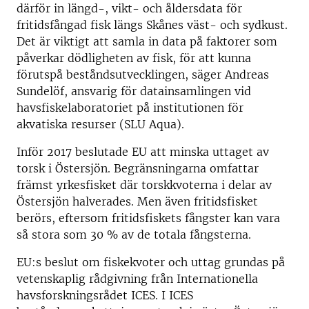
därför in längd-, vikt- och åldersdata för
fritidsfångad fisk längs Skånes väst- och sydkust.
Det är viktigt att samla in data på faktorer som
påverkar dödligheten av fisk, för att kunna
förutspå beståndsutvecklingen, säger Andreas
Sundelöf, ansvarig för datainsamlingen vid
havsfiskelaboratoriet på institutionen för
akvatiska resurser (SLU Aqua).
Inför 2017 beslutade EU att minska uttaget av
torsk i Östersjön. Begränsningarna omfattar
främst yrkesfisket där torskkvoterna i delar av
Östersjön halverades. Men även fritidsfisket
berörs, eftersom fritidsfiskets fångster kan vara
så stora som 30 % av de totala fångsterna.
EU:s beslut om fiskekvoter och uttag grundas på
vetenskaplig rådgivning från Internationella
havsforskningsrådet ICES. I ICES