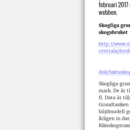
februari 2017 
webben.
Skogliga grun
skogsbruket
http://www.s
centrala/for
dok/faktasko
Skogliga grun
mark. De är t
fl. Data är ti
Grundtanken m
höjdmodell ge
årligen in da
Riksskogstaxe