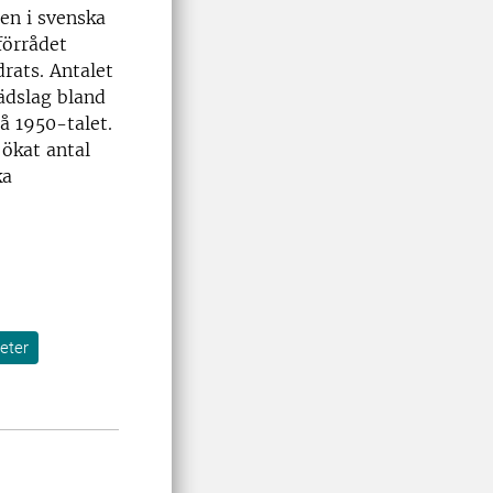
en i svenska
förrådet
drats. Antalet
rädslag bland
å 1950-talet.
 ökat antal
ka
eter