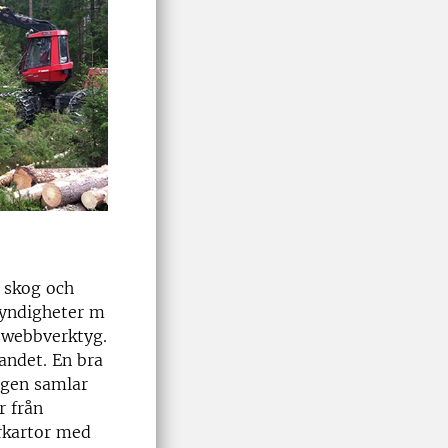
i skog och
 myndigheter m
va webbverktyg.
andet. En bra
ngen samlar
r från
rkartor med