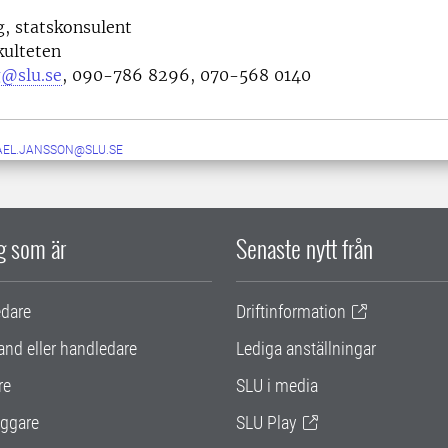
, statskonsulent
kulteten
g@slu.se
, 090-786 8296, 070-568 0140
AEL.JANSSON@SLU.SE
ig som är
Senaste nytt från
edare
Driftinformation
and eller handledare
Lediga anställningar
re
SLU i media
ggare
SLU Play