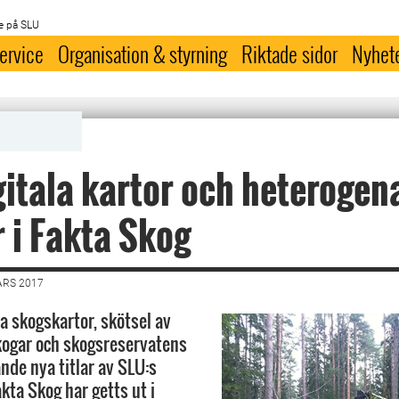
e på SLU
ervice
Organisation & styrning
Riktade sidor
Nyhet
itala kartor och heterogen
 i Fakta Skog
ARS 2017
a skogskartor, skötsel av
kogar och skogsreservatens
ande nya titlar av SLU:s
kta Skog har getts ut i