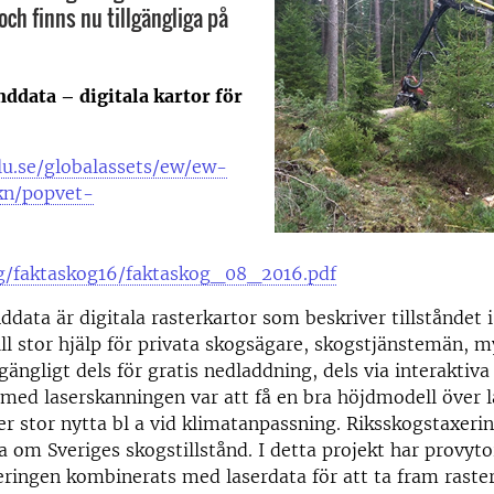
och finns nu tillgängliga på
ddata – digitala kartor för
lu.se/globalassets/ew/ew-
skn/popvet-
g/faktaskog16/faktaskog_08_2016.pdf
ddata är digitala rasterkartor som beskriver tillståndet 
ill stor hjälp för privata skogsägare, skogstjänstemän,
llgängligt dels för gratis nedladdning, dels via interakti
ed laserskanningen var att få en bra höjdmodell över l
r stor nytta bl a vid klimatanpassning. Riksskogstaxeri
ta om Sveriges skogstillstånd. I detta projekt har provyto
ringen kombinerats med laserdata för att ta fram raste