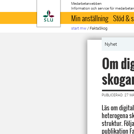
Medarbetarwebben
Information och service för medarbetar
Till startsida
Min anställning
Stöd & s
start mw
/
FaktaSkog
Nyhet
Om dig
skogar
PUBLICERAD: 27 M
Läs om digital
heterogena s
struktur. Följ
publikation Fa