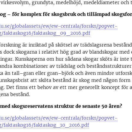
 virkesvolym, grundyta, medelhöjd, medeldiameter och 
og – för komplex för skogsbruk och tillämpad skogsfo
lu.se/globalassets/ew/ew-centrala/forskn/popvet-
g/faktaskog16/faktaskog_09_2016.pdf
orskning är inriktad på skötsel av trädslagsrena bestånd
s dock skogarna i relativt hög grad av blandskogar med 
gar. Kunskaperna om hur sådana skogar sköts är inte ti
andra kombinationer av trädslag och beståndsstrukturer
a än tall–gran eller gran–björk och även mindre utfors
unskapsbrist att sköta bestånd är skog med någon form
ng. Det finns ett behov av ett mer generellt koncept för 
gena bestånd.
 med skogsreservatens struktur de senaste 50 åren?
lu.se/globalassets/ew/ew-centrala/forskn/popvet-
g/faktaskog16/faktaskog_10_2016.pdf