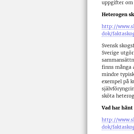
uppgifter om
Heterogen sk
http://www.s
dok/faktasko
Svensk skogsf
Sverige utgör
sammansättnin
finns många 
mindre typisk
exempel på k
självföryngri
sköta hetero
Vad har hänt
http://www.s
dok/faktasko