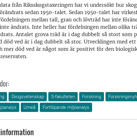
data från Riksskogstaxeringen har vi undersökt hur skog
förändrats sedan 1950-talet. Sedan 1950-talet har virkes
Fördelningen mellan tall, gran och lövträd har inte förän
inte ändrats. Inte heller har fördelningen mellan olika t
rats. Antalet grova träd är i dag dubbelt så stort som p
död ved är i dag dubbelt så stor. Utvecklingen med ett
h mer död ved är något som är positivt för den biologis
reservaten.
dor:
ng
Skogsvetenskap
S-fakulteten
Forskning
Forskningsnyh
jöanalys
Umeå
Fortlöpande miljöanalys
information