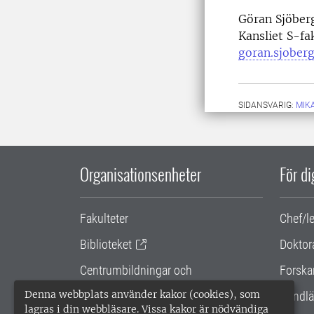
Göran Sjöberg
Kansliet S-fa
goran.sjober
SIDANSVARIG:
MIK
Organisationsenheter
För d
Fakulteter
Chef/l
Biblioteket
Doktor
Centrumbildningar och
Forska
samarbetsprojekt
Denna webbplats använder kakor (cookies), som
Handlä
lagras i din webbläsare. Vissa kakor är nödvändiga