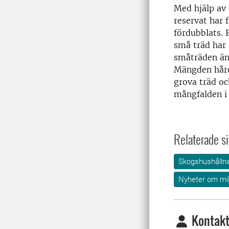
Med hjälp av 
reservat har 
fördubblats. 
små träd har 
småträden änd
Mängden hård 
grova träd oc
mångfalden i 
Relaterade si
Skogshushållni
Nyheter om mil
Kontakt