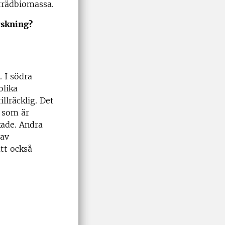
trädbiomassa.
rskning?
. I södra
olika
llräcklig. Det
 som är
kade. Andra
 av
att också