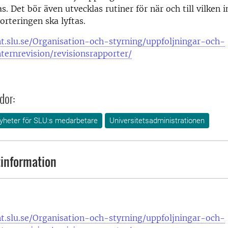
. Det bör även utvecklas rutiner för när och till vilken 
orteringen ska lyftas.
nt.slu.se/Organisation-och-styrning/uppfoljningar-och-
nternrevision/revisionsrapporter/
dor:
yheter för SLU:s medarbetare
Universitetsadministrationen
information
nt.slu.se/Organisation-och-styrning/uppfoljningar-och-