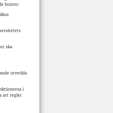
e brister:
säkra
versitetets
ser ska
pande utveckla
unktionerna i
 att regler