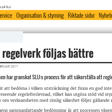
e på SLU
ervice
Organisation & styrning
Riktade sidor
Nyhet
 regelverk följas bättre
EBRUARI 2017
en har granskat SLU:s process för att säkerställa att regle
rit att bedöma i vilken utsträckning det finns en god int
avseende regelefterlevnad, vilket kan utgöra stöd vid sty
 om verksamheten med rimlig säkerhet följer gällande r
onens sammanfattande bedömning är att processen väsen