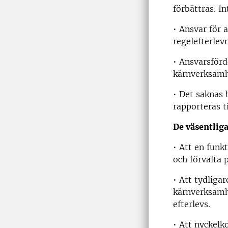
förbättras
.
In
• Ansvar för 
regelefterlevn
• Ansvarsförd
kärnverksamhe
• Det saknas 
rapporteras t
De väsentlig
• Att en funk
och förvalta 
• Att tydliga
kärnverksamhe
efterlevs.
• Att nyckelk