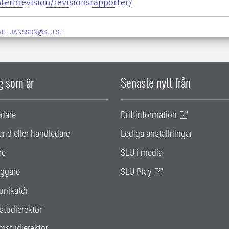
nternrevision/revisionsrapporter/
AEL.JANSSON@SLU.SE
ig som är
Senaste nytt från
edare
Driftinformation
and eller handledare
Lediga anställningar
re
SLU i media
ggare
SLU Play
nikatör
studierektor
mstudierektor