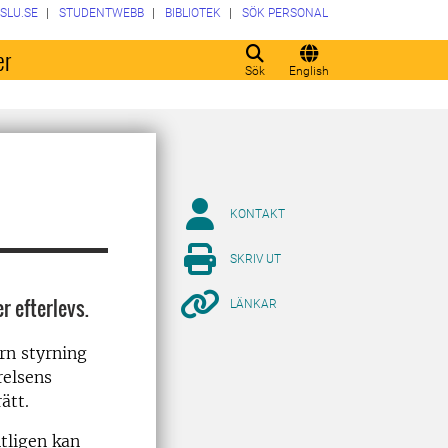
SLU.SE
STUDENTWEBB
BIBLIOTEK
SÖK PERSONAL
er
Sök
English
KONTAKT
SKRIV UT
r efterlevs.
LÄNKAR
ern styrning
relsens
ätt.
tligen kan