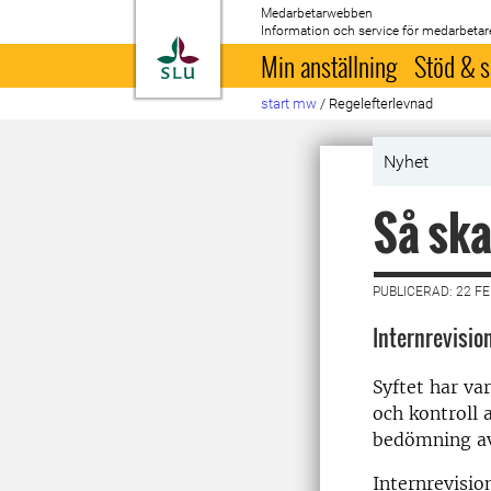
Medarbetarwebben
Information och service för medarbetar
Till startsida
Min anställning
Stöd & s
start mw
/
Regelefterlevnad
Nyhet
Så ska
PUBLICERAD: 22 F
Internrevision
Syftet har va
och kontroll 
bedömning av
Internrevisi