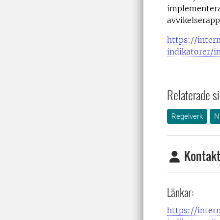
implementeras
avvikelserapp
https://inter
indikatorer/i
Relaterade si
Regelverk
N
Kontakt
Länkar:
https://inter