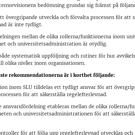
ternrevisionens bedömning grundar sig främst på följand
att övergripande utveckla och förvalta processen för att 
ad är inte tydligt.
elningen mellan de olika rollerna/funktionerna inom uni
t och universitetsadministration är otydlig.
både systematisk uppföljning och rutiner för hur avvikel
ill olika nivåer inom organisationen.
aste rekommendationerna är i korthet följande:
tion inom SLU tilldelas ett tydligt ansvar för att övergri
processen för att säkerställa regelefterlevnad.
re ansvarsfördelning etableras mellan de olika rollerna/f
ten och universitetsadministrationen för att säkerställa
ontroller för att följa upp regelefterlevnad utvecklas och