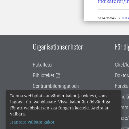
indikatorer/i
SIDANSVARIG:
MIK
Organisationsenheter
För d
Fakulteter
Chef/l
Biblioteket
Doktor
Centrumbildningar och
Forska
samarbetsprojekt
Denna webbplats använder kakor (cookies), som
Handlä
lagras i din webbläsare. Vissa kakor är nödvändiga
Gemensamma verksamhetsstödet
Kommu
för att webbplatsen ska fungera korrekt. Andra är
valbara.
SLU Holding
Lärare/
Hantera valbara kakor
Progra