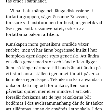
tas emot i samhället.
– Vi har haft många och långa diskussioner i
författargruppen, säger Susanne Eriksson,
forskare vid Institutionen för husdjursgenetik vid
Sveriges lantbruksuniversitet, och en av
författarna bakom artikeln.
Kunskapen inom genetikens område växer
snabbt, men vi har ännu begränsad insikt i hur
komplexa egenskaper styrs genetiskt. Att ändra
enskilda gener med stor och känd effekt ligger
ännu så länge närmare till hands än att ändra på
ett stort antal ställen i genomet för att påverka
komplexa egenskaper. Teknikerna kan användas i
olika omfattning och för olika syften, som
påverkar djuren mer eller mindre. I artikeln
föreslår forskarna att de nya teknikerna bör
bedömas i det avelssammanhang där de är tänkta
att tillämpas, innan de används i stor skala. I den