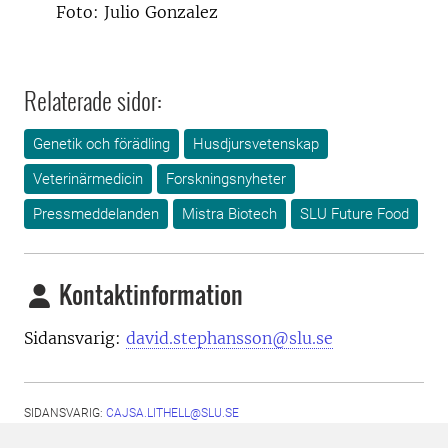
Foto: Julio Gonzalez
Relaterade sidor:
Genetik och förädling
Husdjursvetenskap
Veterinärmedicin
Forskningsnyheter
Pressmeddelanden
Mistra Biotech
SLU Future Food
Kontaktinformation
Sidansvarig:
david.stephansson@slu.se
SIDANSVARIG:
CAJSA.LITHELL@SLU.SE