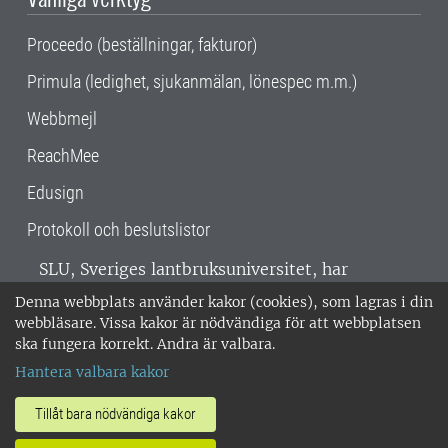
Proceedo (beställningar, fakturor)
Primula (ledighet, sjukanmälan, lönespec m.m.)
Webbmejl
ReachMee
Edusign
Protokoll och beslutslistor
SLU, Sveriges lantbruksuniversitet, har
verksamhet över hela Sverige. Huvudorter är
Denna webbplats använder kakor (cookies), som lagras i din
Alnarp, Uppsala och Umeå.
SLU är
webbläsare. Vissa kakor är nödvändiga för att webbplatsen
miljöcertifierat enligt ISO 14001. •
Telefon:
ska fungera korrekt. Andra är valbara.
018-67 10 00 • Org nr: 202100-2817 •
Om
Hantera valbara kakor
medarbetarwebben
•
SLU:s fakturaadress
•
Om SLU:s webbplatser
•
Vid KRIS
Tillåt bara nödvändiga kakor
•
Hantera kakor
•
Behandling av