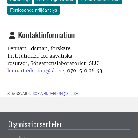
Fortlöpande miljöanalys
Kontaktinformation
Lennart Edsman, forskare
Institutionen för akvatiska
resurser, Sötvattenslaboratoriet, SLU
lennart.edsman@slu.se
, 070-510 36 43
SIDANSVARIG:
SOFIA.BUREBORN@SLU.SE
Organisationsenheter