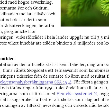
eriod med högre avverkning,
stormarna Per och Gudrun,
skillnaden mellan tillväxt och
at och det är detta som
förrådsutvecklingen, berättar
n, programchef för
ringen. Virkesförrådet i hela landet uppgår nu till 3,5 mi
er vilket innebär att träden binder 2,6 miljarder ton kol
ramtiden
tation av den officiella statistiken i tabeller, diagram o
 finns i årets Skogsdata ett temaavsnitt som kombiner
ringens tidserier från de senaste 60 åren med resultat f
sekvensanalysberäkningarna SKA 15
. För första gången 
d och förändringar från 1950-talet ända fram till år 2110,
leringarna, som utfördes med
Heureka-systemet
, bygg
att skogsbruket fortsätter att skötas som idag och illu
a ökningen av tillväxt, avverkning och virkesförråd beräk