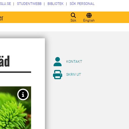
SLU.SE
STUDENTWEBB
BIBLIOTEK
SÖK PERSONAL
er
Sök
English
räd
KONTAKT
SKRIV UT