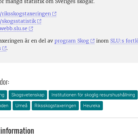
tor mängd statistik om Sveriges skogar.
/riksskogstaxeringen
/skogsstatistik
xwebb.slu.se
axeringen är en del av
program Skog
inom
SLU:s fort
s
.
dor:
ng
Skogsvetenskap
Institutionen för skoglig resurshushållning
nden
Umeå
Riksskogstaxeringen
Heureka
information