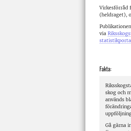
Virkesförråd 
(heldraget), 
Publikationen
via
Riksskogs
statistikporta
Fakta:
Riksskogst
skog och m
används bla
förändring
uppföljning
Gå gärna i