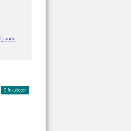
löpande
S-fakulteten