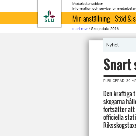
Medarbetarwebben
Information och service för medarbetar
Till startsida
Min anställning
Stöd & s
start mw
/
Skogsdata 2016
Nyhet
Snart 
PUBLICERAD: 30 M
Den kraftiga t
skogarna hålle
fortsätter att
officiella stat
Riksskogstax