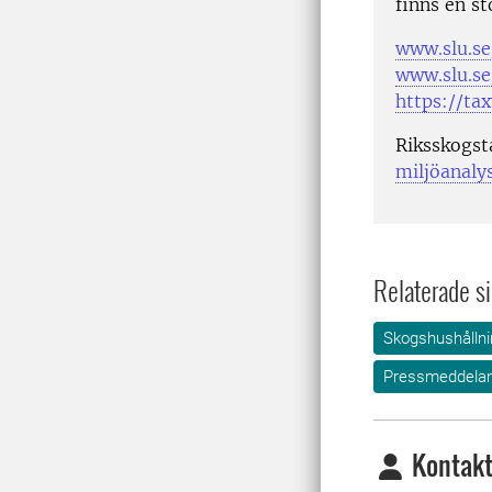
finns en s
www.slu.se
www.slu.se
https://ta
Riksskogst
miljöanaly
Relaterade si
Skogshushållni
Pressmeddela
Kontakt