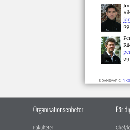
Jo
Ri
jo
09
Pe
Ri
pe
09
SIDANSVARIG:
RIK
Organisationsenheter
För d
Fakulteter
Chef/l