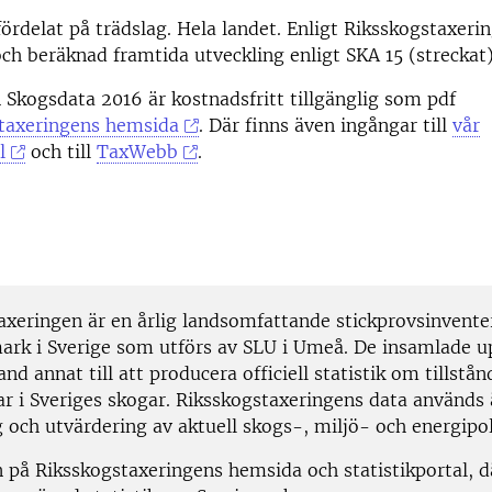
fördelat på trädslag. Hela landet. Enligt Riksskogstaxeri
och beräknad framtida utveckling enligt SKA 15 (streckat)
 Skogsdata 2016 är kostnadsfritt tillgänglig som pdf
taxeringens hemsida
. Där finns även ingångar till
vår
l
och till
TaxWebb
.
axeringen är en årlig landsomfattande stickprovsinvente
ark i Sverige som utförs av SLU i Umeå. De insamlade u
nd annat till att producera officiell statistik om tillstån
ar i Sveriges skogar. Riksskogstaxeringens data används 
 och utvärdering av aktuell skogs-, miljö- och energipol
n på Riksskogstaxeringens hemsida och statistikportal, d