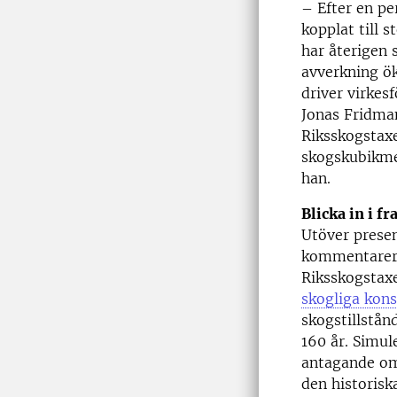
– Efter en p
kopplat till 
har återigen 
avverkning ök
driver virkes
Jonas Fridma
Riksskogstaxe
skogskubikmet
han.
Blicka in i f
Utöver presen
kommentarer,
Riksskogstaxe
skogliga kon
skogstillstån
160 år. Simu
antagande om 
den historisk