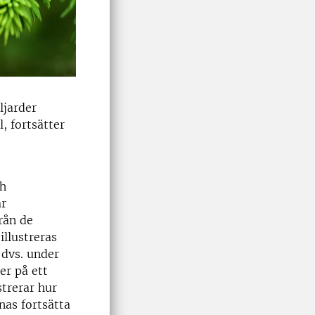
ljarder
, fortsätter
ch
ar
rån de
illustreras
 dvs. under
er på ett
strerar hur
nas fortsätta