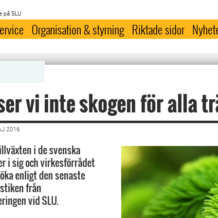
e på SLU
ervice
Organisation & styrning
Riktade sidor
Nyhet
ser vi inte skogen för alla t
AJ 2016
illväxten i de svenska
r i sig och virkesförrådet
 öka enligt den senaste
istiken från
eringen vid SLU.