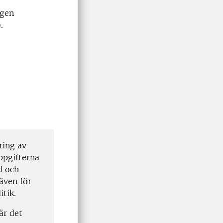
ngen
.
ring av
ppgifterna
d och
även för
itik.
är det