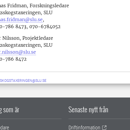
nas Fridman, Forskningsledare
ksskogstaxeringen, SLU
nas.fridman@slu.se
,
0-786 8473, 070-6784052
r Nilsson, Projektledare
ksskogstaxeringen, SLU
r.nilsson@slu.se
0-786 8472
SSKOGSTAXERINGEN@SLU.SE
ig som är
Senaste nytt från
edare
Driftinformation