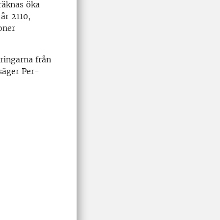
räknas öka
år 2110,
oner
ringarna från
 säger Per-