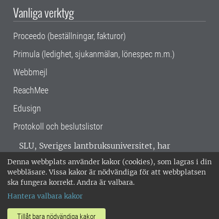
Vanliga verktyg
Proceedo (beställningar, fakturor)
Primula (ledighet, sjukanmälan, lönespec m.m.)
Webbmejl
ReachMee
Edusign
Protokoll och beslutslistor
SLU, Sveriges lantbruksuniversitet, har
verksamhet över hela Sverige. Huvudorter är
Denna webbplats använder kakor (cookies), som lagras i din
Alnarp, Uppsala och Umeå.
SLU är
webbläsare. Vissa kakor är nödvändiga för att webbplatsen
miljöcertifierat enligt ISO 14001. •
Telefon:
ska fungera korrekt. Andra är valbara.
018-67 10 00 • Org nr: 202100-2817 •
Om
Hantera valbara kakor
medarbetarwebben
•
SLU:s fakturaadress
•
Om SLU:s webbplatser
•
Vid KRIS
Tillåt bara nödvändiga kakor