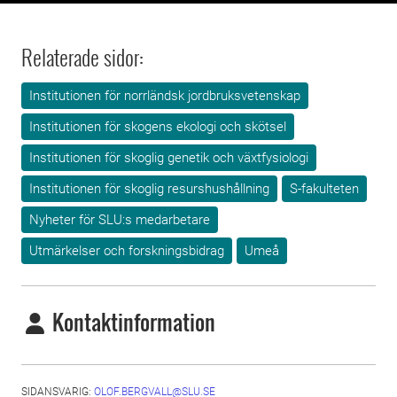
Relaterade sidor:
Institutionen för norrländsk jordbruksvetenskap
Institutionen för skogens ekologi och skötsel
Institutionen för skoglig genetik och växtfysiologi
Institutionen för skoglig resurshushållning
S-fakulteten
Nyheter för SLU:s medarbetare
Utmärkelser och forskningsbidrag
Umeå
Kontaktinformation
SIDANSVARIG:
OLOF.BERGVALL@SLU.SE