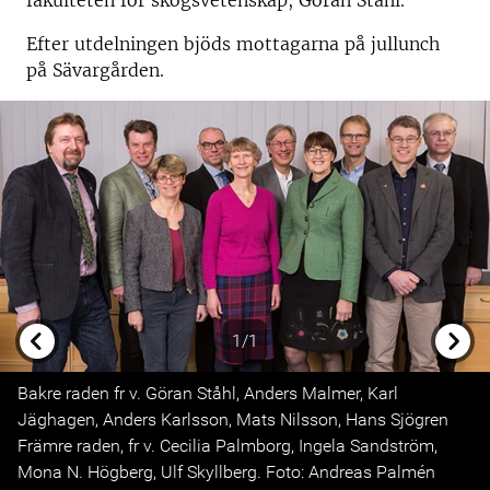
fakulteten för skogsvetenskap, Göran Ståhl.
Efter utdelningen bjöds mottagarna på jullunch
på Sävargården.
1/1
Previous
Next
Bakre raden fr v. Göran Ståhl, Anders Malmer, Karl
Jäghagen, Anders Karlsson, Mats Nilsson, Hans Sjögren
Främre raden, fr v. Cecilia Palmborg, Ingela Sandström,
Mona N. Högberg, Ulf Skyllberg. Foto: Andreas Palmén