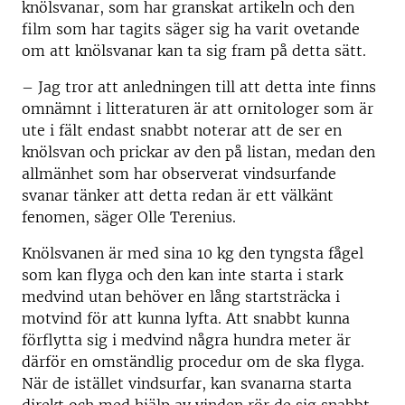
knölsvanar, som har granskat artikeln och den
film som har tagits säger sig ha varit ovetande
om att knölsvanar kan ta sig fram på detta sätt.
– Jag tror att anledningen till att detta inte finns
omnämnt i litteraturen är att ornitologer som är
ute i fält endast snabbt noterar att de ser en
knölsvan och prickar av den på listan, medan den
allmänhet som har observerat vindsurfande
svanar tänker att detta redan är ett välkänt
fenomen, säger Olle Terenius.
Knölsvanen är med sina 10 kg den tyngsta fågel
som kan flyga och den kan inte starta i stark
medvind utan behöver en lång startsträcka i
motvind för att kunna lyfta. Att snabbt kunna
förflytta sig i medvind några hundra meter är
därför en omständlig procedur om de ska flyga.
När de istället vindsurfar, kan svanarna starta