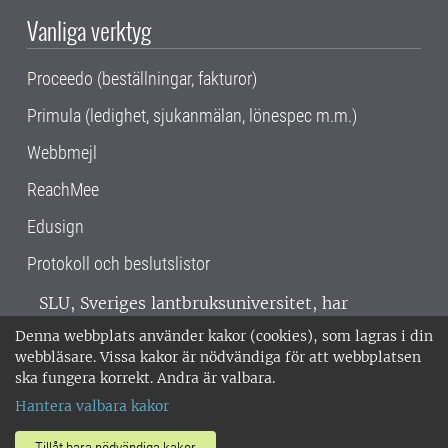
Vanliga verktyg
Proceedo (beställningar, fakturor)
Primula (ledighet, sjukanmälan, lönespec m.m.)
Webbmejl
ReachMee
Edusign
Protokoll och beslutslistor
SLU, Sveriges lantbruksuniversitet, har
verksamhet över hela Sverige. Huvudorter är
Denna webbplats använder kakor (cookies), som lagras i din
Alnarp, Uppsala och Umeå.
SLU är
webbläsare. Vissa kakor är nödvändiga för att webbplatsen
miljöcertifierat enligt ISO 14001. •
Telefon:
ska fungera korrekt. Andra är valbara.
018-67 10 00 • Org nr: 202100-2817 •
Om
Hantera valbara kakor
medarbetarwebben
•
SLU:s fakturaadress
•
Om SLU:s webbplatser
•
Vid KRIS