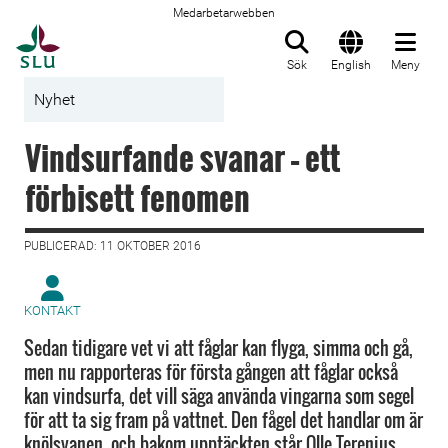
Medarbetarwebben
Till startsida
Sök
English
Meny
Nyhet
Vindsurfande svanar – ett
förbisett fenomen
PUBLICERAD: 11 OKTOBER 2016
KONTAKT
Sedan tidigare vet vi att fåglar kan flyga, simma och gå,
men nu rapporteras för första gången att fåglar också
kan vindsurfa, det vill säga använda vingarna som segel
för att ta sig fram på vattnet. Den fågel det handlar om är
knölsvanen, och bakom upptäckten står Olle Terenius