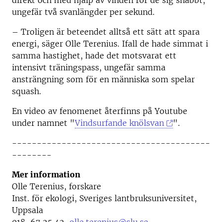
direkt och med hjälp av vinden rör de sig snabbt,
ungefär två svanlängder per sekund.
– Troligen är beteendet alltså ett sätt att spara
energi, säger Olle Terenius. Ifall de hade simmat i
samma hastighet, hade det motsvarat ett
intensivt träningspass, ungefär samma
ansträngning som för en människa som spelar
squash.
En video av fenomenet återfinns på Youtube
under namnet "
Vindsurfande knölsvan
".
----------------------------------------
--------
Mer information
Olle Terenius, forskare
Inst. för ekologi, Sveriges lantbruksuniversitet,
Uppsala