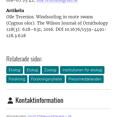
018-67 25 42,
olle.terenius@slu.se
Artikeln
Olle Terenius. Windsurfing in mute swans
(Cygnus olor). The Wilson Journal of Ornithology
128(3): 628–631, 2016. DOI 10.1676/1559-4491-
128.3.628
Relaterade sidor:
Ekologi
Etologi
Zoologi
Institutionen för ekologi
Forskning
Forskningsnyheter
Pressmeddelanden
Kontaktinformation
SIDANSVARIG:
DAVID.STEPHANSSON@SLU.SE