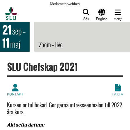
Medarbetarwebben
Till startsida
Sök
English
Meny
21
sep
–
11
maj
Zoom + live
SLU Chefskap 2021
KONTAKT
FAKTA
Kursen är fullbokad. Gör gärna intresseanmälan till 2022
års kurs.
Aktuella datum: