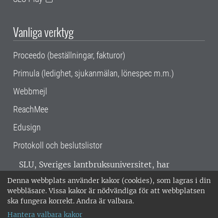
Vanliga verktyg
Proceedo (beställningar, fakturor)
Primula (ledighet, sjukanmälan, lönespec m.m.)
Webbmejl
ReachMee
Edusign
Protokoll och beslutslistor
SLU, Sveriges lantbruksuniversitet, har
verksamhet över hela Sverige. Huvudorter är
Denna webbplats använder kakor (cookies), som lagras i din
Alnarp, Uppsala och Umeå.
SLU är
webbläsare. Vissa kakor är nödvändiga för att webbplatsen
miljöcertifierat enligt ISO 14001. •
Telefon:
ska fungera korrekt. Andra är valbara.
018-67 10 00 • Org nr: 202100-2817 •
Om
Hantera valbara kakor