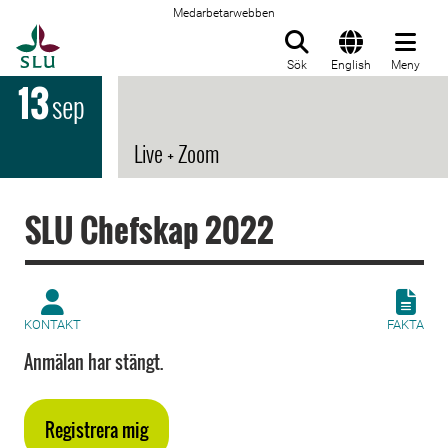
Medarbetarwebben
Till startsida
Sök
English
Meny
13
sep
Live + Zoom
SLU Chefskap 2022
KONTAKT
FAKTA
Anmälan har stängt.
Registrera mig