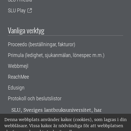
SLU Play
Vanliga verktyg
Proceedo (beställningar, fakturor)
Primula (ledighet, sjukanmälan, lönespec m.m.)
Webbmejl
ReachMee
Edusign
Protokoll och beslutslistor
SLU, Sveriges lantbruksuniversitet, har
verksamhet över hela Sverige. Huvudorter är
Denna webbplats använder kakor (cookies), som lagras i din
Alnarp, Uppsala och Umeå.
SLU är
webbläsare. Vissa kakor är nödvändiga för att webbplatsen