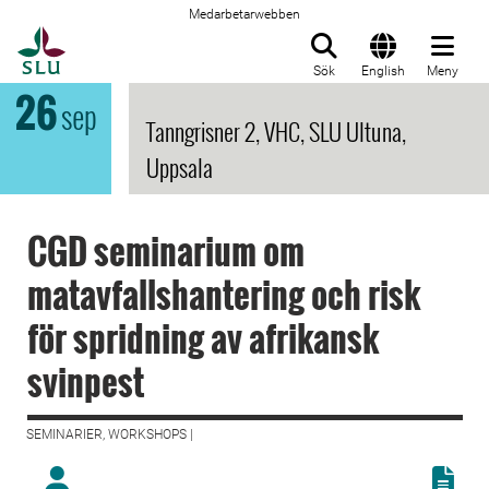
Medarbetarwebben
Till startsida
Sök
English
Meny
26
sep
Tanngrisner 2, VHC, SLU Ultuna,
Uppsala
CGD seminarium om
matavfallshantering och risk
för spridning av afrikansk
svinpest
SEMINARIER, WORKSHOPS |