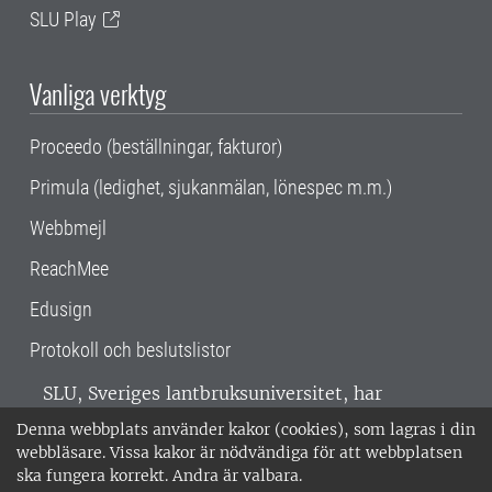
SLU Play
Vanliga verktyg
Proceedo (beställningar, fakturor)
Primula (ledighet, sjukanmälan, lönespec m.m.)
Webbmejl
ReachMee
Edusign
Protokoll och beslutslistor
SLU, Sveriges lantbruksuniversitet, har
verksamhet över hela Sverige. Huvudorter är
Denna webbplats använder kakor (cookies), som lagras i din
Alnarp, Uppsala och Umeå.
SLU är
webbläsare. Vissa kakor är nödvändiga för att webbplatsen
miljöcertifierat enligt ISO 14001. •
Telefon:
ska fungera korrekt. Andra är valbara.