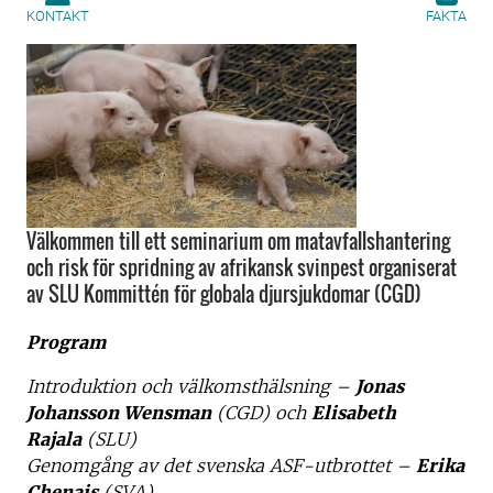
KONTAKT
FAKTA
Välkommen till ett seminarium om matavfallshantering
och risk för spridning av afrikansk svinpest organiserat
av SLU Kommittén för globala djursjukdomar (CGD)
Program
Introduktion och välkomsthälsning –
Jonas
Johansson Wensman
(CGD) och
Elisabeth
Rajala
(SLU)
Genomgång av det svenska ASF-utbrottet –
Erika
Chenais
(SVA)