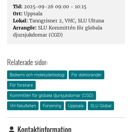
Tid:
2025-09-26 09:00 - 10:15
Ort:
Uppsala
Lokal:
Tanngrisner 2, VHC, SLU Ultuna
Arrangör:
SLU Kommittén för globala
djursjukdomar (CGD)
Relaterade sidor:
Biokemi och molekylärbiologi
För doktorander
För forskare
Kommittén för globala djursjukdomar (CGD)
VH-fakulteten
Forskning
Uppsala
SLU Global
Kontaktinformation