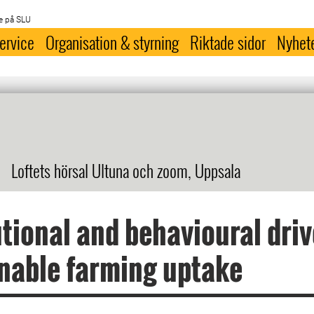
e på SLU
ervice
Organisation & styrning
Riktade sidor
Nyhet
Loftets hörsal Ultuna och zoom, Uppsala
utional and behavioural driv
nable farming uptake