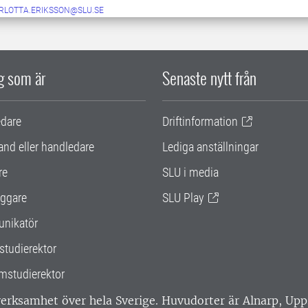
RLOTTA.ERIKSSON@SLU.SE
ig som är
Senaste nytt från
edare
Driftinformation
and eller handledare
Lediga anställningar
re
SLU i media
ggare
SLU Play
nikatör
studierektor
mstudierektor
 verksamhet över hela Sverige. Huvudorter är Alnarp, U