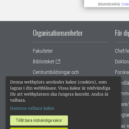
SIDANSVARIG:
CHA
Organisationsenheter
För d
Fakulteter
Chef/l
Biblioteket
Doktor
Centrumbildningar och
Forska
samarbetsprojekt
Denna webbplats använder kakor (cookies), som
Handlä
lagras i din webbläsare. Vissa kakor är nödvändiga
Gemensamma verksamhetsstödet
Kommu
för att webbplatsen ska fungera korrekt. Andra är
valbara.
SLU Holding
Lärare/
Hantera valbara kakor
Progra
Tillåt bara nödvändiga kakor
SLU, Sveriges lantbruksuniversitet, har