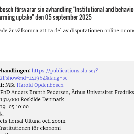
osch försvarar sin avhandling "Institutional and behaviou
farming uptake" den 05 september 2025
rade är välkomna att ta del av disputationen online or o
avhandlingen:
https://publications.slu.se/?
%2Fshow&id=141964&lang=se
t:
MSc
Harold Opdenbosch
:
PhD Anders Branth Pedersen, Århus Universitet Fredrik
 1314000 Roskilde Denmark
09-05 10:00
la
ets hörsal Ultuna och zoom
Institutionen för ekonomi