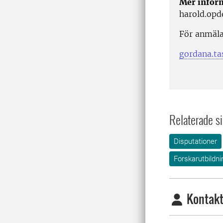
Mer infor
harold.opd
För anmäla
gordana.ta
Relaterade si
Disputationer
Forskarutbildni
Kontakt