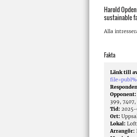
Harold Opdenb
sustainable 
Alla intresse
Fakta
Länk till 
file=publ
Responden
Opponent
399, 7407,
Tid:
2025-
Ort:
Uppsa
Lokal:
Loft
Arrangör: