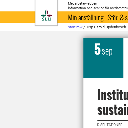
Medarbetarwebben
Information och service för medarbetar
Till startsida
Min anställning
Stöd & s
start mw
/
Disp Harold Opdenbosch
5
sep
Instit
sustai
DISPUTATIONER |