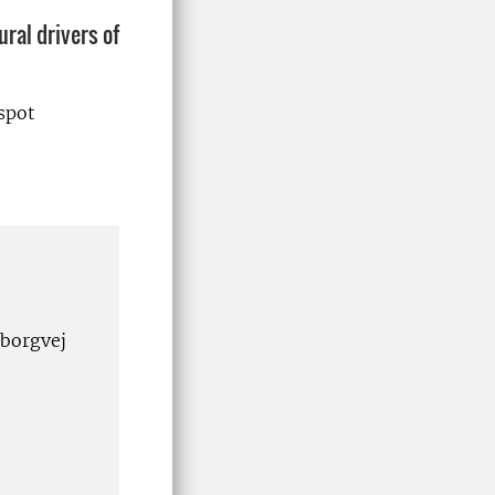
ral drivers of
nspot
sborgvej