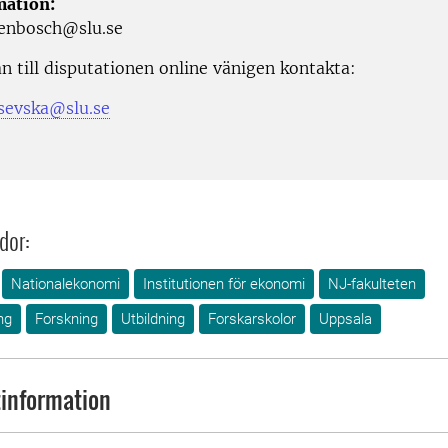
mation:
enbosch@slu.se
n till disputationen online vänigen kontakta:
sevska@slu.se
dor:
Nationalekonomi
Institutionen för ekonomi
NJ-fakulteten
ng
Forskning
Utbildning
Forskarskolor
Uppsala
information