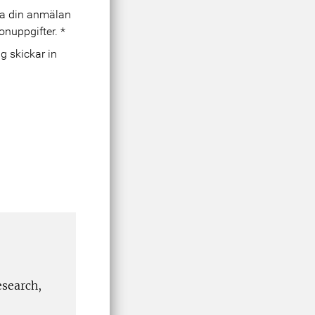
era din anmälan
onuppgifter.
*
esearch,