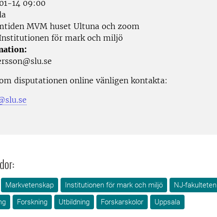
01-14 09:00
la
tiden MVM huset Ultuna och zoom
Institutionen för mark och miljö
mation:
dersson@slu.se
 om disputationen online vänligen kontakta:
@slu.se
dor:
Markvetenskap
Institutionen för mark och miljö
NJ-fakulteten
ng
Forskning
Utbildning
Forskarskolor
Uppsala