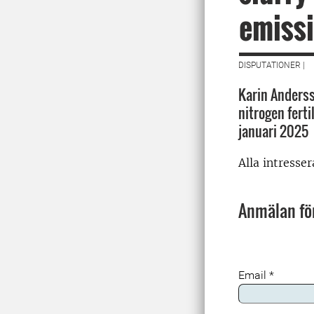
emiss
DISPUTATIONER |
Karin Andersso
nitrogen ferti
januari 2025
Alla intresse
Anmälan för
Email
*