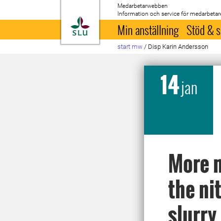
Medarbetarwebben
Information och service för medarbetar
Till startsida
Min anställning
Stöd & s
start mw
/
Disp Karin Andersson
14
jan
More n
the ni
slurry