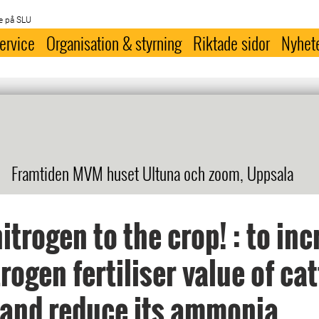
e på SLU
ervice
Organisation & styrning
Riktade sidor
Nyhet
Framtiden MVM huset Ultuna och zoom, Uppsala
itrogen to the crop! : to in
trogen fertiliser value of cat
 and reduce its ammonia