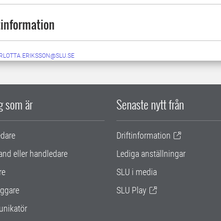
information
RLOTTA.ERIKSSON@SLU.SE
ig som är
Senaste nytt från
edare
Driftinformation
and eller handledare
Lediga anställningar
re
SLU i media
ggare
SLU Play
nikatör