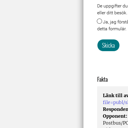
De uppgifter du
Meta
eller ditt besö
Ja, jag förstår att mina uppgifter lagras och behandlas i samband med att jag skickar in
detta formulär.
Skicka
Fakta
Länk till 
file=publ/
Responden
Opponent
Postbus/P