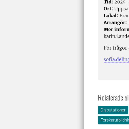
Tid:
2025-
Ort:
Uppsa
Lokal:
Fram
Arrangör:
Mer infor
karin.i.an
För frågor
sofia.delin
Relaterade si
Disputationer
Forskarutbildni