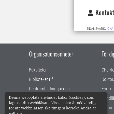
Kontakt
SIDANSVARIG:
CHA
Organisationsenheter
För d
Fakulteter
Chef/l
Biblioteket
Doktor
Centrumbildningar och
Forska
samarbetsprojekt
Denna webbplats använder kakor (cookies), som
Handlä
lagras i din webbläsare. Vissa kakor är nödvändiga
Gemensamma verksamhetsstödet
Kommu
för att webbplatsen ska fungera korrekt. Andra är
valbara.