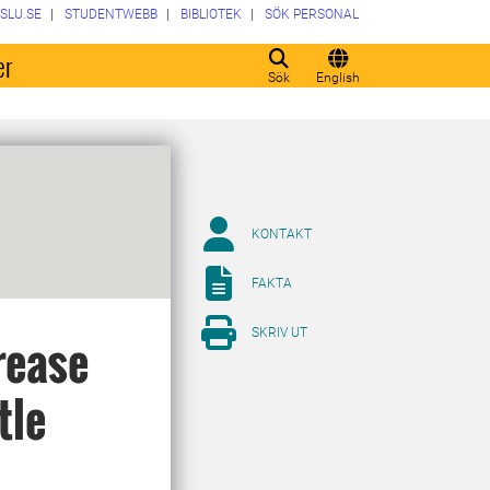
SLU.SE
STUDENTWEBB
BIBLIOTEK
SÖK PERSONAL
er
Sök
English
KONTAKT
FAKTA
SKRIV UT
crease
tle