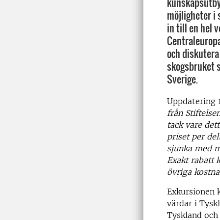
kunskapsutby
möjligheter i
in till en hel 
Centraleuropa
och diskuter
skogsbruket s
Sverige.
Uppdatering 
från Stiftels
tack vare det
priset per del
sjunka med m
Exakt rabatt 
övriga kostna
Exkursionen 
värdar i Tysk
Tyskland och 