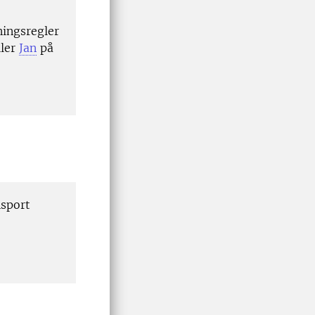
ningsregler
ller
Jan
på
sport