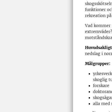
skogsskötseln
funktioner o
rekreation på
Vad kommer at
extremväder? 
motståndskra
Huvudsakligt
nedslag i nor
Målgrupper:
yrkesverk
skoglig t
forskare
doktoran
skogsäga
alla med 