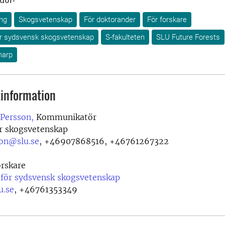
ng
Skogsvetenskap
För doktorander
För forskare
för sydsvensk skogsvetenskap
S-fakulteten
SLU Future Forests
narp
information
 Persson,
Kommunikatör
ör skogsvetenskap
son@slu.se
,
+46907868516, +46761267322
rskare
 för sydsvensk skogsvetenskap
u.se
,
+46761353349