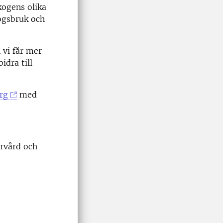
kogens olika
ogsbruk och
 vi får mer
idra till
rg
med
urvård och