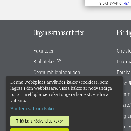
SIDANSVARIG:
HEN
Organisationsenheter
För d
Fakulteter
Chef/l
Biblioteket
Doktor
Centrumbildningar och
Forska
samarbetsprojekt
Denna webbplats använder kakor (cookies), som
Handlä
lagras i din webbläsare. Vissa kakor är nödvändiga
Gemensamma verksamhetsstödet
Kommu
för att webbplatsen ska fungera korrekt. Andra är
valbara.
SLU Holding
Lärare/
Hantera valbara kakor
Progra
Tillåt bara nödvändiga kakor
SLU, Sveriges lantbruksuniversitet, har