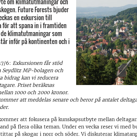
te om klimatutmaningar och
 skogen. Future Forests bjuder
veckas en exkursion till
 för att spana in i framtiden
a de klimatutmaningar som
tår inför på kontinenten och i
17/6:
Exkursionen får stöd
en Seydlitz MP-bolagen och
ta bidrag kan vi reducera
tagare. Priset beräknas
ellan 1000 och 2000 kronor.
kommer att meddelas senare och beror på antalet deltag
der.
kommer att fokusera på kunskapsutbyte mellan deltagar
land på flera olika teman. Under en vecka reser vi med 
tittar på skogar i norr och söder. Vi diskuterar klimatan