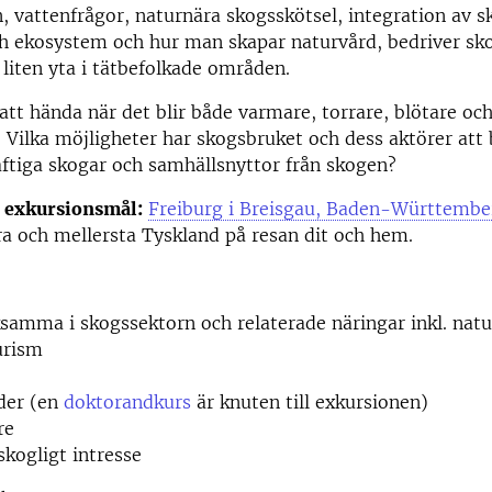
, vattenfrågor, naturnära skogsskötsel, integration av s
ch ekosystem och hur man skapar naturvård, bedriver sk
 liten yta i tätbefolkade områden.
t hända när det blir både varmare, torrare, blötare och
Vilka möjligheter har skogsbruket och dess aktörer att b
ftiga skogar och samhällsnyttor från skogen?
 exkursionsmål:
Freiburg i Breisgau, Baden-Württembe
ra och mellersta Tyskland på resan dit och hem.
samma i skogssektorn och relaterade näringar inkl. nat
urism
der (en
doktorandkurs
är knuten till exkursionen)
re
skogligt intresse