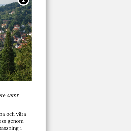
are samt
na och våra
buss genom
passning i