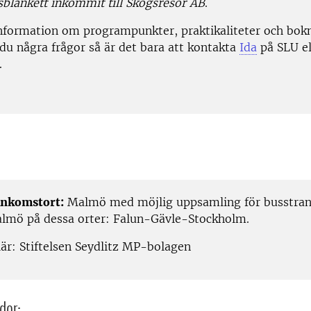
blankett inkommit till Skogsresor AB
.
information om programpunkter, praktikaliteter och bok
 du några frågor så är det bara att kontakta
Ida
på SLU e
.
nkomstort:
Malmö med möjlig uppsamling för busstran
Malmö på dessa orter: Falun-Gävle-Stockholm.
är: Stiftelsen Seydlitz MP-bolagen
dor: