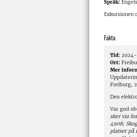
Språk:
Engel
Exkursionen 
Fakta
Tid:
2024-
Ort:
Freibu
Mer infor
Uppdaterin
Freiburg, 
Den elektr
Var god ob
sker via f
4908; Skog
platser på