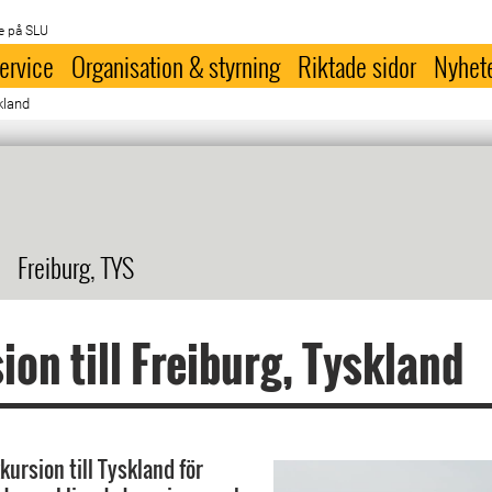
e på SLU
ervice
Organisation & styrning
Riktade sidor
Nyhet
skland
Freiburg, TYS
ion till Freiburg, Tyskland
kursion till Tyskland för