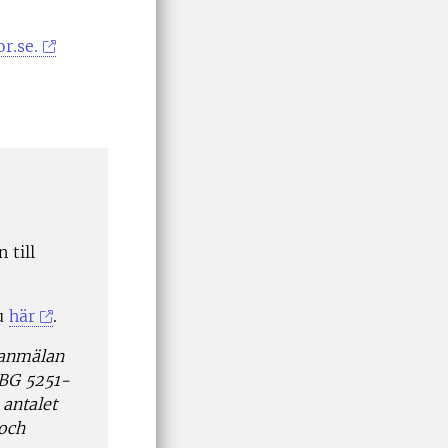
r.se.
 till
du
här
.
 anmälan
 BG 5251-
 antalet
 och