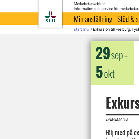
Medarbetarwebben
Information och service för medarbetar
Till startsida
Min anställning
Stöd & s
start mw
/
Exkursion till Freiburg, Ty
29
sep
–
5
okt
Exkurs
EVENEMANG |
Följ med på ex