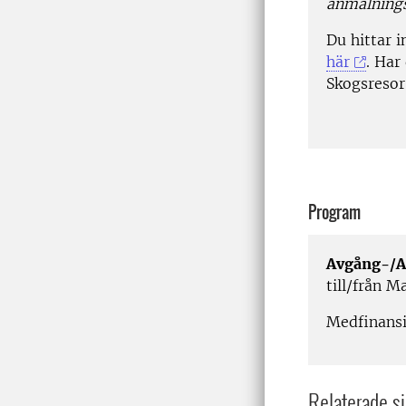
anmälnings
Du hittar 
här
. Har
Skogsresor
Program
Avgång-/A
till/från 
Medfinansi
Relaterade si