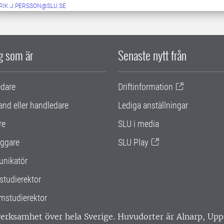
RIK.J.PERSSON@SLU.SE
ig som är
Senaste nytt från
edare
Driftinformation
and eller handledare
Lediga anställningar
re
SLU i media
ggare
SLU Play
nikatör
studierektor
mstudierektor
 verksamhet över hela Sverige. Huvudorter är Alnarp, U