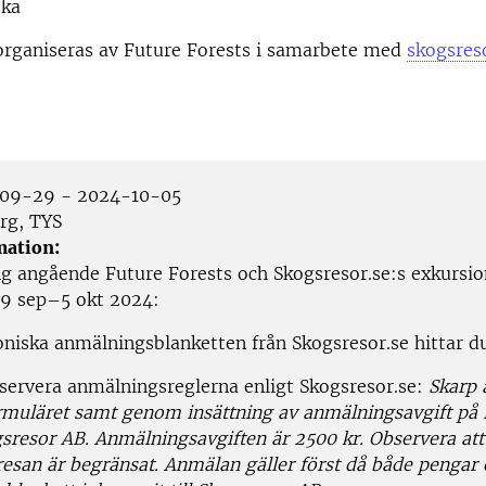
ska
organiseras av Future Forests i samarbete med
skogsreso
09-29 - 2024-10-05
rg, TYS
mation:
g angående Future Forests och Skogsresor.se:s exkursion
29 sep–5 okt 2024:
oniska anmälningsblanketten från Skogsresor.se hittar 
servera anmälningsreglerna enligt Skogsresor.se:
Skarp
ormuläret samt genom insättning av anmälningsavgift på
sresor AB. Anmälningsavgiften är 2500 kr. Observera att
 resan är begränsat. Anmälan gäller först då både pengar