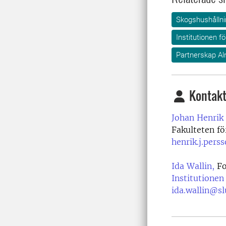
Skogshushållni
Institutionen 
Partnerskap Al
Kontakt
Johan Henrik
Fakulteten f
henrik.j.pers
Ida Wallin,
Fo
Institutionen
ida.wallin@sl