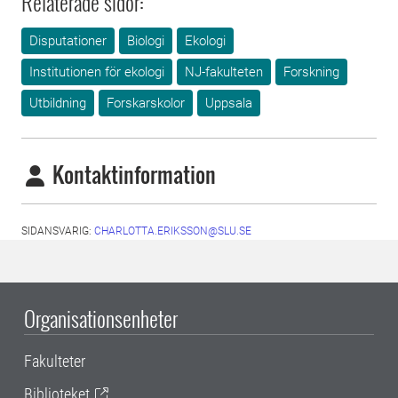
Relaterade sidor:
Disputationer
Biologi
Ekologi
Institutionen för ekologi
NJ-fakulteten
Forskning
Utbildning
Forskarskolor
Uppsala
Kontaktinformation
SIDANSVARIG:
CHARLOTTA.ERIKSSON@SLU.SE
Organisationsenheter
Fakulteter
Biblioteket